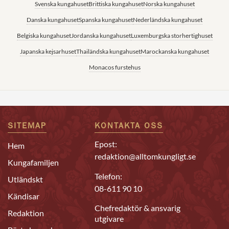
Svenska kungahuset
Brittiska kungahuset
Norska kungahuset
Danska kungahuset
Spanska kungahuset
Nederländska kungahuset
Belgiska kungahuset
Jordanska kungahuset
Luxemburgska storhertighuset
Japanska kejsarhuset
Thailändska kungahuset
Marockanska kungahuset
Monacos furstehus
SITEMAP
KONTAKTA OSS
Epost:
Hem
redaktion@alltomkungligt.se
Kungafamiljen
Telefon:
Utländskt
08-611 90 10
Kändisar
Chefredaktör & ansvarig
Redaktion
utgivare