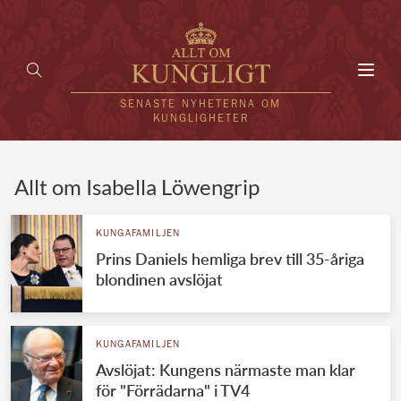
Toggl
navig
SENASTE NYHETERNA OM
KUNGLIGHETER
HEM
Allt om Isabella Löwengrip
KUNGAFAMILJEN
KUNGAFAMILJEN
Prins Daniels hemliga brev till 35-åriga
UTLÄNDSKT
blondinen avslöjat
KÄNDISAR
VÄRLDENS KUNGAHUS
KUNGAFAMILJEN
Avslöjat: Kungens närmaste man klar
Svenska kungahuset
REDAKTION
för "Förrädarna" i TV4
Brittiska kungahuset