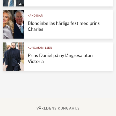
Norska kungahuset
KÄNDISAR
Danska kungahuset
Blondinbellas härliga fest med prins
Spanska kungahuset
Charles
Nederländska kungahuset
Belgiska kungahuset
KUNGAFAMILJEN
Jordanska kungahuset
Prins Daniel på ny långresa utan
Victoria
Luxemburgska storhertighuset
Japanska kejsarhuset
Thailändska kungahuset
Marockanska kungahuset
Monacos furstehus
VÄRLDENS KUNGAHUS