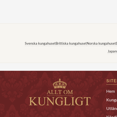
Svenska kungahuset
Brittiska kungahuset
Norska kungahuset
Japan
SIT
Hem
Kunga
Utlän
Kändi