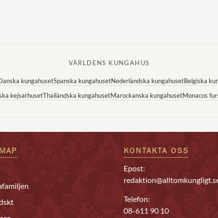
VÄRLDENS KUNGAHUS
Danska kungahuset
Spanska kungahuset
Nederländska kungahuset
Belgiska ku
ska kejsarhuset
Thailändska kungahuset
Marockanska kungahuset
Monacos fur
EMAP
KONTAKTA OSS
Epost:
redaktion@alltomkungligt.s
familjen
Telefon:
dskt
08-611 90 10
sar