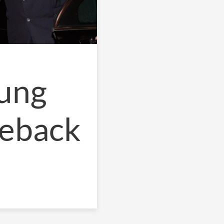
Kung
meback