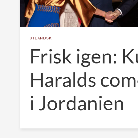
UTLÄNDSKT
Frisk igen: 
Haralds co
i Jordanien