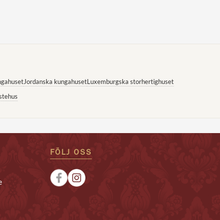
ngahuset
Jordanska kungahuset
Luxemburgska storhertighuset
stehus
FÖLJ OSS
e