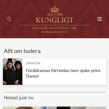
Toggl
navig
SENASTE NYHETERNA OM
KUNGLIGHETER
HEM
Allt om Isolera
KUNGAFAMILJEN
ZNYHETER
Föräldrarnas förtvivlan över sjuke prins
UTLÄNDSKT
Daniel
KÄNDISAR
VÄRLDENS KUNGAHUS
Hetast just nu
Svenska kungahuset
REDAKTION
Brittiska kungahuset