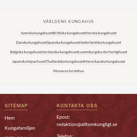
VÄRLDENS KUNGAHUS
Svenska kungahuset
Brittiska kungahuset
Norska kungahuset
Danska kungahuset
Spanska kungahuset
Nederländska kungahuset
Belgiska kungahuset
Jordanska kungahuset
Luxemburgska storhertighuset
Japanska kejsarhuset
Thailändska kungahuset
Marockanska kungahuset
Monacos furstehus
SITEMAP
KONTAKTA OSS
Epost:
Hem
redaktion@alltomkungligt.se
Kungafamiljen
Telefon: