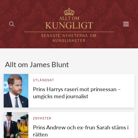
Toggl
navig
SENASTE NYHETERNA OM
KUNGLIGHETER
HEM
Allt om James Blunt
KUNGAFAMILJEN
UTLÄNDSKT
Prins Harrys raseri mot prinsessan –
UTLÄNDSKT
umgicks med journalist
KÄNDISAR
VÄRLDENS KUNGAHUS
ZNYHETER
Prins Andrew och ex-frun Sarah stäms i
Svenska kungahuset
REDAKTION
rätten
Brittiska kungahuset