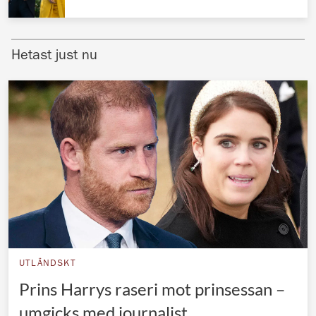
Norska kungahuset
Danska kungahuset
Hetast just nu
Spanska kungahuset
Nederländska kungahuset
Belgiska kungahuset
Jordanska kungahuset
Luxemburgska storhertighuset
Japanska kejsarhuset
Thailändska kungahuset
Marockanska kungahuset
UTLÄNDSKT
Monacos furstehus
Prins Harrys raseri mot prinsessan –
umgicks med journalist