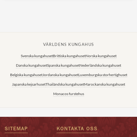
VÄRLDENS KUNGAHUS
Svenska kungahuset
Brittiska kungahuset
Norska kungahuset
Danska kungahuset
Spanska kungahuset
Nederländska kungahuset
Belgiska kungahuset
Jordanska kungahuset
Luxemburgska storhertighuset
Japanska kejsarhuset
Thailändska kungahuset
Marockanska kungahuset
Monacos furstehus
SITEMAP
KONTAKTA OSS