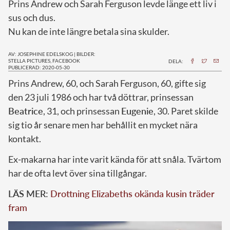
Prins Andrew och Sarah Ferguson levde länge ett liv i
sus och dus.
Nu kan de inte längre betala sina skulder.
AV: JOSEPHINE EDELSKOG
|
BILDER:
STELLA PICTURES, FACEBOOK
DELA:
PUBLICERAD: 2020-05-30
P
rins Andrew, 60, och Sarah Ferguson, 60, gifte sig
den 23 juli 1986 och har två döttrar, prinsessan
Beatrice
, 31, och prinsessan
Eugenie
, 30. Paret skilde
sig tio år senare men har behållit en mycket nära
kontakt.
Ex-makarna har inte varit kända för att snåla. Tvärtom
har de ofta levt över sina tillgångar.
LÄS MER:
Drottning Elizabeths okända kusin träder
fram