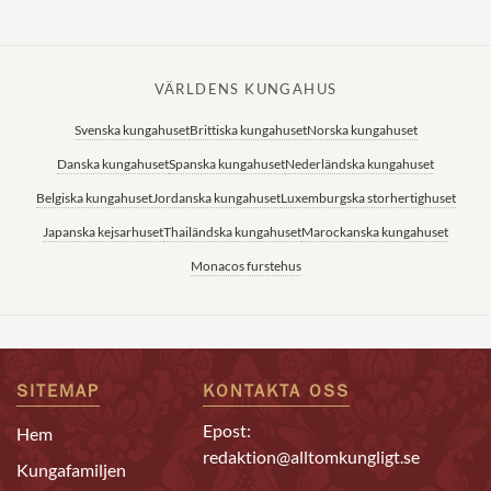
VÄRLDENS KUNGAHUS
Svenska kungahuset
Brittiska kungahuset
Norska kungahuset
Danska kungahuset
Spanska kungahuset
Nederländska kungahuset
Belgiska kungahuset
Jordanska kungahuset
Luxemburgska storhertighuset
Japanska kejsarhuset
Thailändska kungahuset
Marockanska kungahuset
Monacos furstehus
SITEMAP
KONTAKTA OSS
Epost:
Hem
redaktion@alltomkungligt.se
Kungafamiljen