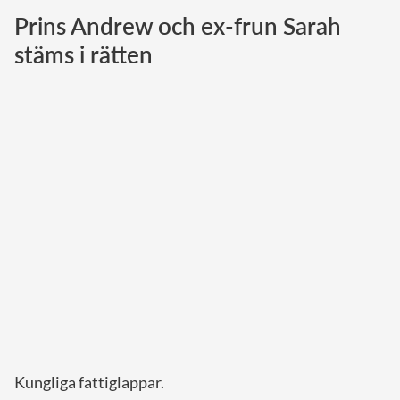
Prins Andrew och ex-frun Sarah
Norska kungahuset
stäms i rätten
Danska kungahuset
Spanska kungahuset
Nederländska kungahuset
Belgiska kungahuset
Jordanska kungahuset
Luxemburgska storhertighuset
Japanska kejsarhuset
Thailändska kungahuset
Marockanska kungahuset
Monacos furstehus
Kungliga fattiglappar.