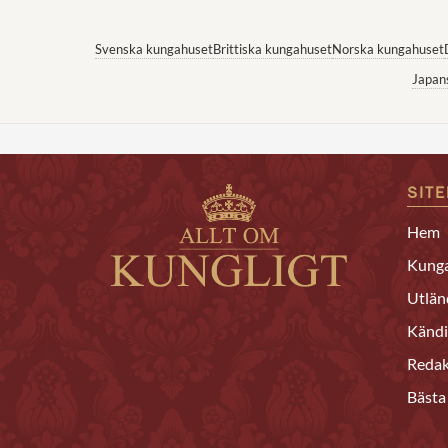
Svenska kungahuset
Brittiska kungahuset
Norska kungahuset
Japan
SIT
Hem
Kunga
Utlän
Kändi
Redak
Bästa