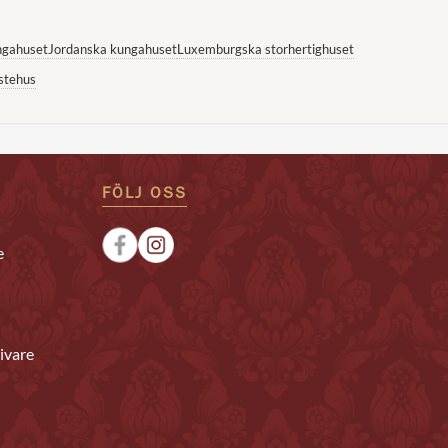
ngahuset
Jordanska kungahuset
Luxemburgska storhertighuset
stehus
FÖLJ OSS
e
ivare