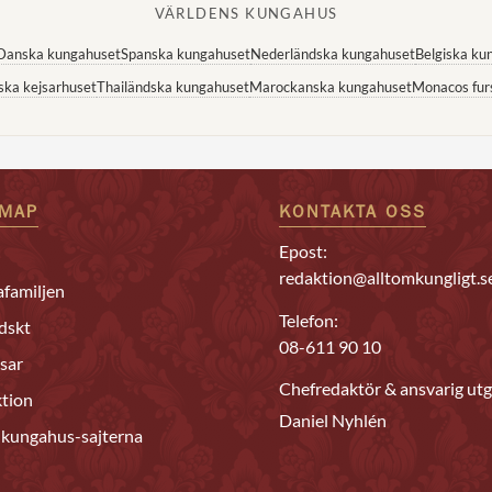
VÄRLDENS KUNGAHUS
Danska kungahuset
Spanska kungahuset
Nederländska kungahuset
Belgiska ku
ska kejsarhuset
Thailändska kungahuset
Marockanska kungahuset
Monacos fur
EMAP
KONTAKTA OSS
Epost:
redaktion@alltomkungligt.s
familjen
Telefon:
dskt
08-611 90 10
sar
Chefredaktör & ansvarig utg
tion
Daniel Nyhlén
 kungahus-sajterna