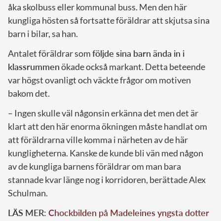
åka skolbuss eller kommunal buss. Men den här
kungliga hösten så fortsatte föräldrar att skjutsa sina
barn i bilar, sa han.
Antalet föräldrar som
följde sina barn ända in i
klassrummen
ökade också markant. Detta beteende
var högst ovanligt och väckte frågor om motiven
bakom det.
– Ingen skulle väl någonsin erkänna det men det är
klart att den här enorma ökningen måste handlat om
att föräldrarna ville komma i närheten av de här
kungligheterna. Kanske de kunde bli vän med någon
av de kungliga barnens föräldrar om man bara
stannade kvar länge nog i korridoren, berättade Alex
Schulman.
LÄS MER:
Chockbilden på Madeleines yngsta dotter