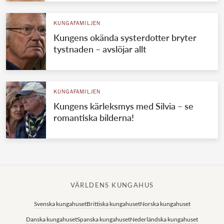
KUNGAFAMILJEN
Kungens okända systerdotter bryter
tystnaden – avslöjar allt
KUNGAFAMILJEN
Kungens kärleksmys med Silvia – se
romantiska bilderna!
VÄRLDENS KUNGAHUS
Svenska kungahuset
Brittiska kungahuset
Norska kungahuset
Danska kungahuset
Spanska kungahuset
Nederländska kungahuset