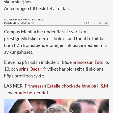
skola sin tjänst.
Anledningen till beslutet är oklart.
AV: JENNIFER ERIXON
|
BILDER: TT
PUBLICERAD: 2025-03-14
DELA:
Campus Manilla har under flera år
varit en
prestigefylld skola
i Stockholm, känd för att utbilda
barn från framstående familjer, inklusive medlemmar
av kungahuset.
Eleverna på skolan inkluderar både
prinsessan Estelle
,
13, och
prins Oscar
, 9, vilket har bidragit till skolans
höga profil och rykte.
LÄS MER:
Prinsessan Estelle chockade inne på H&M
– oväntade beteendet