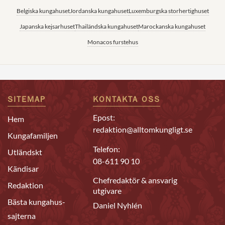
Belgiska kungahuset
Jordanska kungahuset
Luxemburgska storhertighuset
Japanska kejsarhuset
Thailändska kungahuset
Marockanska kungahuset
Monacos furstehus
SITEMAP
KONTAKTA OSS
Epost:
Hem
redaktion@alltomkungligt.se
Kungafamiljen
Telefon:
Utländskt
08-611 90 10
Kändisar
Chefredaktör & ansvarig
Redaktion
utgivare
Bästa kungahus-
Daniel Nyhlén
sajterna