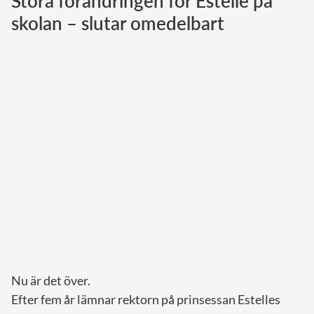
Stora förändringen för Estelle på
skolan – slutar omedelbart
Norska kungahuset
Danska kungahuset
Spanska kungahuset
Nederländska kungahuset
Belgiska kungahuset
Jordanska kungahuset
Luxemburgska storhertighuset
Japanska kejsarhuset
Thailändska kungahuset
Marockanska kungahuset
Monacos furstehus
Nu är det över.
Efter fem år lämnar rektorn på prinsessan Estelles