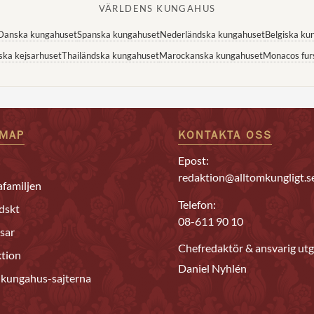
VÄRLDENS KUNGAHUS
Danska kungahuset
Spanska kungahuset
Nederländska kungahuset
Belgiska ku
ska kejsarhuset
Thailändska kungahuset
Marockanska kungahuset
Monacos fur
EMAP
KONTAKTA OSS
Epost:
redaktion@alltomkungligt.s
familjen
Telefon:
dskt
08-611 90 10
sar
Chefredaktör & ansvarig utg
tion
Daniel Nyhlén
 kungahus-sajterna