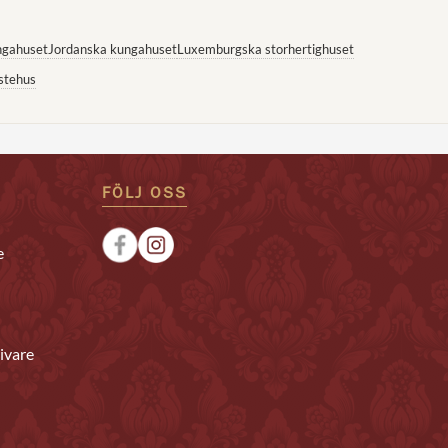
ngahuset
Jordanska kungahuset
Luxemburgska storhertighuset
stehus
FÖLJ OSS
e
ivare