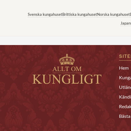
Svenska kungahuset
Brittiska kungahuset
Norska kungahuset
Japan
SIT
Hem
Kunga
Utlän
Kändi
Redak
Bästa