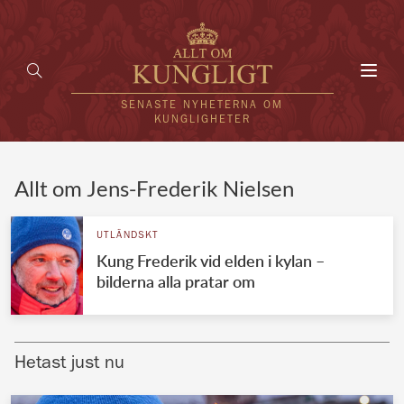
Toggl
navig
SENASTE NYHETERNA OM
KUNGLIGHETER
HEM
Allt om Jens-Frederik Nielsen
KUNGAFAMILJEN
UTLÄNDSKT
Kung Frederik vid elden i kylan –
UTLÄNDSKT
bilderna alla pratar om
KÄNDISAR
VÄRLDENS KUNGAHUS
Hetast just nu
Svenska kungahuset
REDAKTION
Brittiska kungahuset