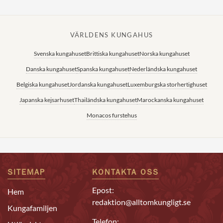
VÄRLDENS KUNGAHUS
Svenska kungahuset
Brittiska kungahuset
Norska kungahuset
Danska kungahuset
Spanska kungahuset
Nederländska kungahuset
Belgiska kungahuset
Jordanska kungahuset
Luxemburgska storhertighuset
Japanska kejsarhuset
Thailändska kungahuset
Marockanska kungahuset
Monacos furstehus
SITEMAP
KONTAKTA OSS
Epost:
Hem
redaktion@alltomkungligt.se
Kungafamiljen
Telefon: