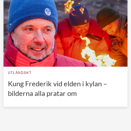
Norska kungahuset
Danska kungahuset
Spanska kungahuset
Nederländska kungahuset
Belgiska kungahuset
Jordanska kungahuset
Luxemburgska storhertighuset
UTLÄNDSKT
Japanska kejsarhuset
Kung Frederik vid elden i kylan –
bilderna alla pratar om
Thailändska kungahuset
Marockanska kungahuset
Monacos furstehus