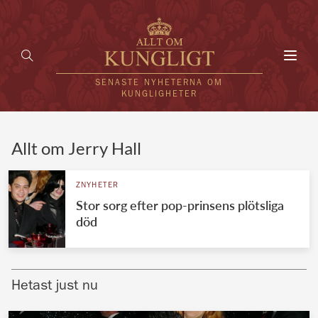
Toggl
navig
SENASTE NYHETERNA OM
KUNGLIGHETER
HEM
Allt om Jerry Hall
KUNGAFAMILJEN
ZNYHETER
Stor sorg efter pop-prinsens plötsliga
UTLÄNDSKT
död
KÄNDISAR
VÄRLDENS KUNGAHUS
Hetast just nu
Svenska kungahuset
REDAKTION
Brittiska kungahuset