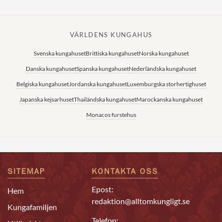
VÄRLDENS KUNGAHUS
Svenska kungahuset
Brittiska kungahuset
Norska kungahuset
Danska kungahuset
Spanska kungahuset
Nederländska kungahuset
Belgiska kungahuset
Jordanska kungahuset
Luxemburgska storhertighuset
Japanska kejsarhuset
Thailändska kungahuset
Marockanska kungahuset
Monacos furstehus
SITEMAP
KONTAKTA OSS
Epost:
Hem
redaktion@alltomkungligt.se
Kungafamiljen
Telefon: