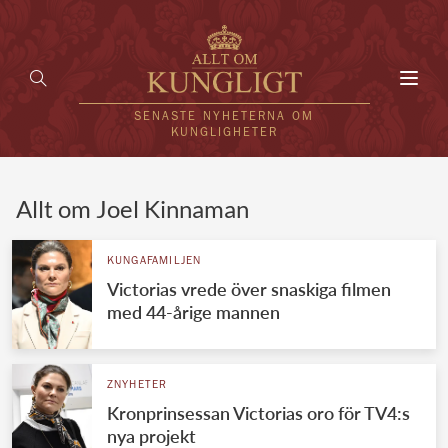
Toggl
navig
SENASTE NYHETERNA OM
KUNGLIGHETER
HEM
Allt om Joel Kinnaman
KUNGAFAMILJEN
KUNGAFAMILJEN
Victorias vrede över snaskiga filmen
UTLÄNDSKT
med 44-årige mannen
KÄNDISAR
VÄRLDENS KUNGAHUS
ZNYHETER
Kronprinsessan Victorias oro för TV4:s
Svenska kungahuset
REDAKTION
nya projekt
Brittiska kungahuset