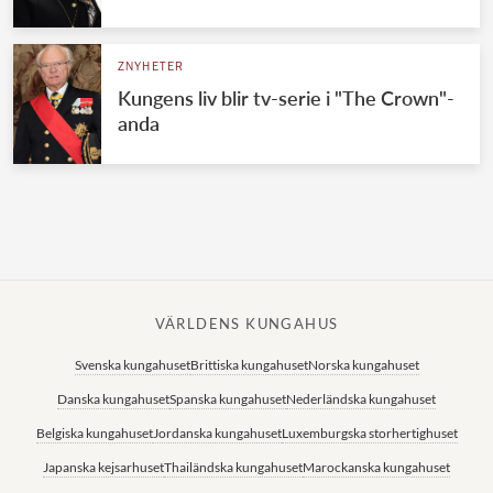
Norska kungahuset
ZNYHETER
Danska kungahuset
Kungens liv blir tv-serie i "The Crown"-
Spanska kungahuset
anda
Nederländska kungahuset
Belgiska kungahuset
Jordanska kungahuset
Luxemburgska storhertighuset
Japanska kejsarhuset
VÄRLDENS KUNGAHUS
Thailändska kungahuset
Svenska kungahuset
Brittiska kungahuset
Norska kungahuset
Marockanska kungahuset
Danska kungahuset
Spanska kungahuset
Nederländska kungahuset
Monacos furstehus
Belgiska kungahuset
Jordanska kungahuset
Luxemburgska storhertighuset
Japanska kejsarhuset
Thailändska kungahuset
Marockanska kungahuset