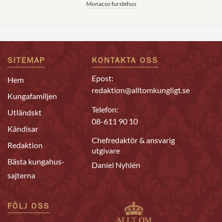
Monacos furstehus
SITEMAP
KONTAKTA OSS
Epost:
Hem
redaktion@alltomkungligt.se
Kungafamiljen
Telefon:
Utländskt
08-611 90 10
Kändisar
Chefredaktör & ansvarig
Redaktion
utgivare
Bästa kungahus-
Daniel Nyhlén
sajterna
FÖLJ OSS