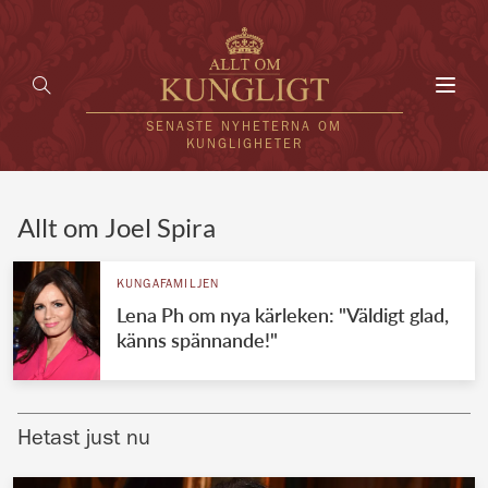
Toggl
navig
SENASTE NYHETERNA OM
KUNGLIGHETER
HEM
Allt om Joel Spira
KUNGAFAMILJEN
KUNGAFAMILJEN
Lena Ph om nya kärleken: "Väldigt glad,
UTLÄNDSKT
känns spännande!"
KÄNDISAR
VÄRLDENS KUNGAHUS
Hetast just nu
Svenska kungahuset
REDAKTION
Brittiska kungahuset