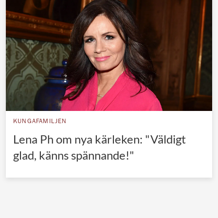
Norska kungahuset
Danska kungahuset
Spanska kungahuset
Nederländska kungahuset
Belgiska kungahuset
Jordanska kungahuset
Luxemburgska storhertighuset
KUNGAFAMILJEN
Japanska kejsarhuset
Lena Ph om nya kärleken: "Väldigt
glad, känns spännande!"
Thailändska kungahuset
Marockanska kungahuset
Monacos furstehus