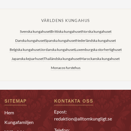
VÄRLDENS KUNGAHUS
Svenska kungahuset
Brittiska kungahuset
Norska kungahuset
Danska kungahuset
Spanska kungahuset
Nederländska kungahuset
Belgiska kungahuset
Jordanska kungahuset
Luxemburgska storhertighuset
Japanska kejsarhuset
Thailändska kungahuset
Marockanska kungahuset
Monacos furstehus
SITEMAP
KONTAKTA OSS
Epost:
Hem
redaktion@alltomkungligt.se
Kungafamiljen
Telefon: