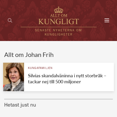
Toggl
navig
SENASTE NYHETERNA OM
KUNGLIGHETER
HEM
Allt om Johan Frih
KUNGAFAMILJEN
KUNGAFAMILJEN
Silvias skandalväninna i nytt storbråk –
UTLÄNDSKT
tackar nej till 500 miljoner
KÄNDISAR
VÄRLDENS KUNGAHUS
Hetast just nu
Svenska kungahuset
REDAKTION
Brittiska kungahuset