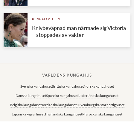
KUNGAFAMILJEN
Knivbeväpnad man närmade sig Victoria
– stoppades av vakter
VÄRLDENS KUNGAHUS
Svenska kungahuset
Brittiska kungahuset
Norska kungahuset
Danska kungahuset
Spanska kungahuset
Nederländska kungahuset
Belgiska kungahuset
Jordanska kungahuset
Luxemburgska storhertighuset
Japanska kejsarhuset
Thailändska kungahuset
Marockanska kungahuset
Monacos furstehus