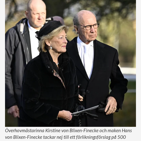
Överhovmästarinna Kirstine von Blixen-Finecke och maken Hans
von Blixen-Finecke tackar nej till ett förlikningsförslag på 500