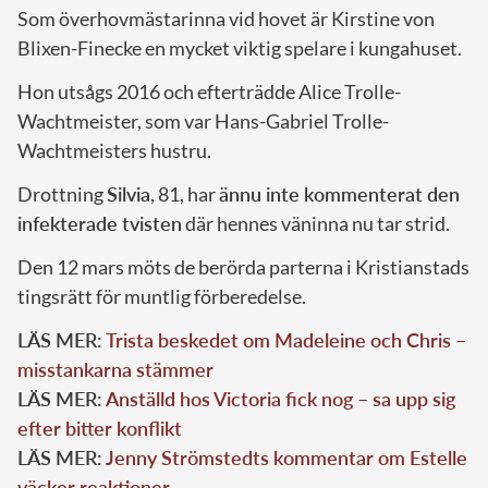
Som överhovmästarinna vid hovet är Kirstine von
Blixen-Finecke en mycket viktig spelare i kungahuset.
Hon utsågs 2016 och efterträdde Alice Trolle-
Wachtmeister, som var Hans-Gabriel Trolle-
Wachtmeisters hustru.
Drottning
Silvia
, 81, har
ännu inte kommenterat den
infekterade tvisten
där hennes väninna nu tar strid.
Den 12 mars möts de berörda parterna i Kristianstads
tingsrätt för muntlig förberedelse.
LÄS MER:
Trista beskedet om Madeleine och Chris –
misstankarna stämmer
LÄS MER:
Anställd hos Victoria fick nog – sa upp sig
efter bitter konflikt
LÄS MER:
Jenny Strömstedts kommentar om Estelle
väcker reaktioner