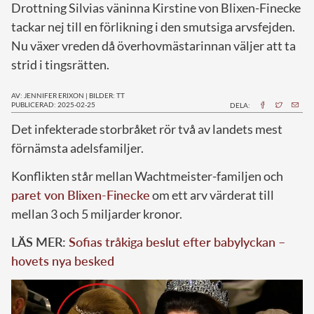
Drottning Silvias väninna Kirstine von Blixen-Finecke
tackar nej till en förlikning i den smutsiga arvsfejden.
Nu växer vreden då överhovmästarinnan väljer att ta
strid i tingsrätten.
AV: JENNIFER ERIXON
|
BILDER: TT
PUBLICERAD: 2025-02-25
DELA:
Det infekterade storbråket rör två av landets mest
förnämsta adelsfamiljer.
Konflikten står mellan Wachtmeister-familjen och
paret von Blixen-Finecke
om ett arv värderat till
mellan 3 och 5 miljarder kronor.
LÄS MER:
Sofias tråkiga beslut efter babylyckan –
hovets nya besked