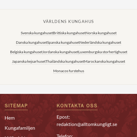
VÄRLDENS KUNGAHUS
Svenska kungahuset
Brittiska kungahuset
Norska kungahuset
Danska kungahuset
Spanska kungahuset
Nederländska kungahuset
Belgiska kungahuset
Jordanska kungahuset
Luxemburgska storhertighuset
Japanska kejsarhuset
Thailändska kungahuset
Marockanska kungahuset
Monacos furstehus
SITEMAP
KONTAKTA OSS
Epost:
Hem
redaktion@alltomkungligt.se
Kungafamiljen
Telefon: