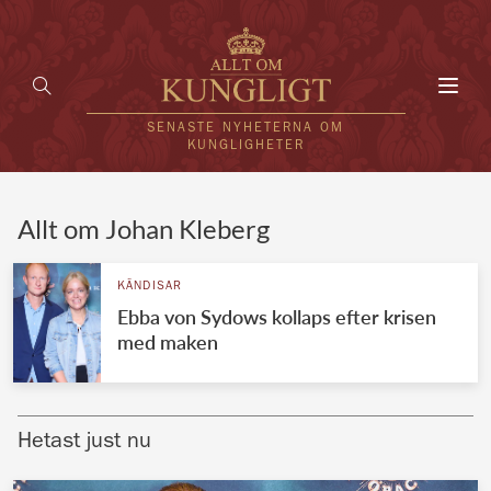
Toggl
navig
SENASTE NYHETERNA OM
KUNGLIGHETER
HEM
Allt om Johan Kleberg
KUNGAFAMILJEN
KÄNDISAR
Ebba von Sydows kollaps efter krisen
UTLÄNDSKT
med maken
KÄNDISAR
VÄRLDENS KUNGAHUS
Hetast just nu
Svenska kungahuset
REDAKTION
Brittiska kungahuset