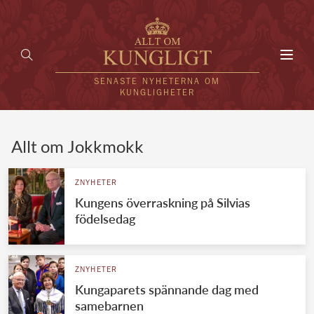
Toggl
navig
SENASTE NYHETERNA OM
KUNGLIGHETER
HEM
Allt om Jokkmokk
KUNGAFAMILJEN
ZNYHETER
Kungens överraskning på Silvias
UTLÄNDSKT
födelsedag
KÄNDISAR
VÄRLDENS KUNGAHUS
ZNYHETER
Kungaparets spännande dag med
Svenska kungahuset
REDAKTION
samebarnen
Brittiska kungahuset