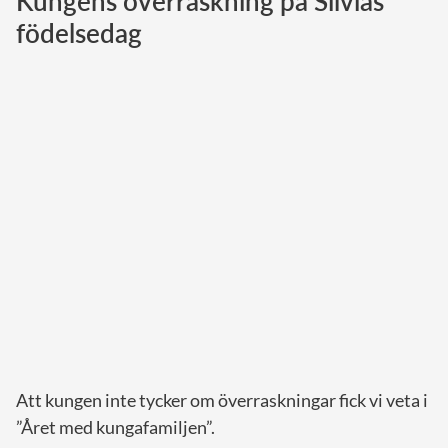
Kungens överraskning på Silvias
födelsedag
Norska kungahuset
Danska kungahuset
Spanska kungahuset
Nederländska kungahuset
Belgiska kungahuset
Jordanska kungahuset
Luxemburgska storhertighuset
Japanska kejsarhuset
Thailändska kungahuset
Marockanska kungahuset
Monacos furstehus
Att kungen inte tycker om överraskningar fick vi veta i
”Året med kungafamiljen”.