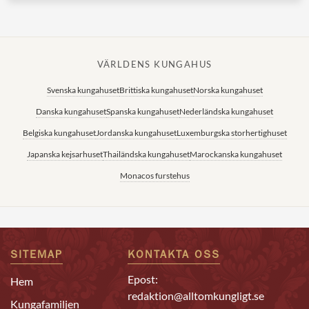
VÄRLDENS KUNGAHUS
Svenska kungahuset
Brittiska kungahuset
Norska kungahuset
Danska kungahuset
Spanska kungahuset
Nederländska kungahuset
Belgiska kungahuset
Jordanska kungahuset
Luxemburgska storhertighuset
Japanska kejsarhuset
Thailändska kungahuset
Marockanska kungahuset
Monacos furstehus
SITEMAP
KONTAKTA OSS
Epost:
Hem
redaktion@alltomkungligt.se
Kungafamiljen