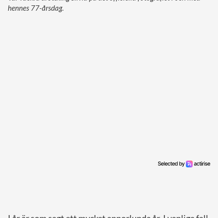
hennes 77-årsdag.
I år är som sagt ett mycket annorlunda år. I vanliga fall