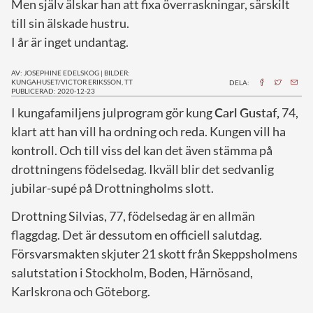
Men själv älskar han att fixa överraskningar, särskilt
till sin älskade hustru.
I år är inget undantag.
AV: JOSEPHINE EDELSKOG
|
BILDER:
KUNGAHUSET/VICTOR ERIKSSON, TT
DELA:
PUBLICERAD: 2020-12-23
I
kungafamiljens julprogram gör kung
Carl Gustaf,
74,
klart att han vill ha ordning och reda. Kungen vill ha
kontroll. Och till viss del kan det även stämma på
drottningens födelsedag. Ikväll blir det sedvanlig
jubilar-supé på Drottningholms slott.
Drottning Silvias, 77, födelsedag är en allmän
flaggdag. Det är dessutom en officiell salutdag.
Försvarsmakten skjuter 21 skott från Skeppsholmens
salutstation i Stockholm, Boden, Härnösand,
Karlskrona och Göteborg.