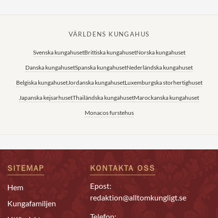
VÄRLDENS KUNGAHUS
Svenska kungahuset
Brittiska kungahuset
Norska kungahuset
Danska kungahuset
Spanska kungahuset
Nederländska kungahuset
Belgiska kungahuset
Jordanska kungahuset
Luxemburgska storhertighuset
Japanska kejsarhuset
Thailändska kungahuset
Marockanska kungahuset
Monacos furstehus
SITEMAP
KONTAKTA OSS
Epost:
Hem
redaktion@alltomkungligt.se
Kungafamiljen
Telefon: