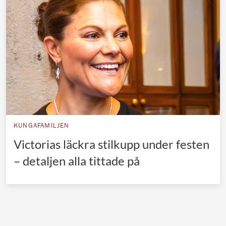
Norska kungahuset
Danska kungahuset
Spanska kungahuset
Nederländska kungahuset
Belgiska kungahuset
Jordanska kungahuset
Luxemburgska storhertighuset
KUNGAFAMILJEN
Japanska kejsarhuset
Victorias läckra stilkupp under festen
– detaljen alla tittade på
Thailändska kungahuset
Marockanska kungahuset
Monacos furstehus