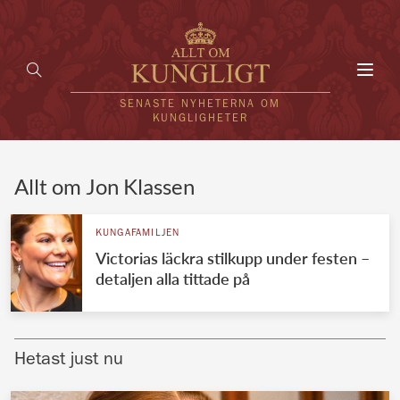
Toggl
navig
SENASTE NYHETERNA OM
KUNGLIGHETER
HEM
Allt om Jon Klassen
KUNGAFAMILJEN
KUNGAFAMILJEN
Victorias läckra stilkupp under festen –
UTLÄNDSKT
detaljen alla tittade på
KÄNDISAR
VÄRLDENS KUNGAHUS
Hetast just nu
Svenska kungahuset
REDAKTION
Brittiska kungahuset