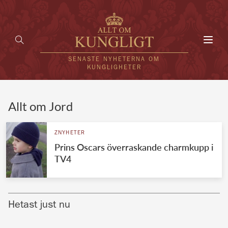
Toggl
navig
SENASTE NYHETERNA OM
KUNGLIGHETER
HEM
Allt om Jord
KUNGAFAMILJEN
ZNYHETER
Prins Oscars överraskande charmkupp i
UTLÄNDSKT
TV4
KÄNDISAR
VÄRLDENS KUNGAHUS
Hetast just nu
Svenska kungahuset
REDAKTION
Brittiska kungahuset