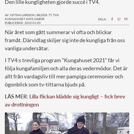
Den lille kungligheten gjorde succé i TV4.
AV: GITTAN LARSSON
|
BILDER: TT, TV4,
KUNGAHUSET, KATE GABOR
DELA:
PUBLICERAD: 2022-01-05
N
är året som gått summerar vi ofta och blickar
framåt. Därvidlag skiljer sig inte de kungliga från oss
vanliga undersåtar.
I
TV4:s trevliga program ”Kungahuset 2021” får vi
följa kungafamiljen och alla deras vedermödor. Det är
allt från vardagsliv till mer pampiga ceremonier och
ögonblick som tv-tittarna bjuds på.
LÄS MER:
Lilla flickan klädde sig kungligt – fick brev
av drottningen