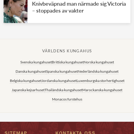
Knivbeväpnad man närmade sig Victoria
– stoppades av vakter
VÄRLDENS KUNGAHUS
Svenska kungahuset
Brittiska kungahuset
Norska kungahuset
Danska kungahuset
Spanska kungahuset
Nederländska kungahuset
Belgiska kungahuset
Jordanska kungahuset
Luxemburgska storhertighuset
Japanska kejsarhuset
Thailändska kungahuset
Marockanska kungahuset
Monacos furstehus
SITEMAP
KONTAKTA OSS