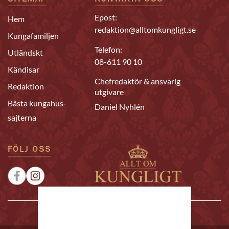
Epost:
Hem
redaktion@alltomkungligt.se
Kungafamiljen
Telefon:
Utländskt
08-611 90 10
Kändisar
Chefredaktör & ansvarig
Redaktion
utgivare
Bästa kungahus-
Daniel Nyhlén
sajterna
FÖLJ OSS
|
|
Sponsrat
Tipsa oss
Annonsera