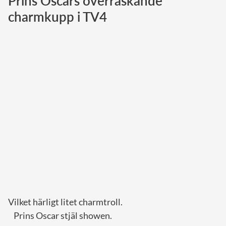
Prins Oscars överraskande
charmkupp i TV4
Norska kungahuset
Danska kungahuset
Spanska kungahuset
Nederländska kungahuset
Belgiska kungahuset
Jordanska kungahuset
Luxemburgska storhertighuset
Japanska kejsarhuset
Thailändska kungahuset
Marockanska kungahuset
Monacos furstehus
Vilket härligt litet charmtroll.
Prins Oscar stjäl showen.