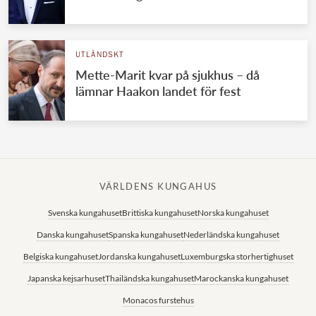
UTLÄNDSKT
Mette-Marit kvar på sjukhus – då
lämnar Haakon landet för fest
VÄRLDENS KUNGAHUS
Svenska kungahuset
Brittiska kungahuset
Norska kungahuset
Danska kungahuset
Spanska kungahuset
Nederländska kungahuset
Belgiska kungahuset
Jordanska kungahuset
Luxemburgska storhertighuset
Japanska kejsarhuset
Thailändska kungahuset
Marockanska kungahuset
Monacos furstehus