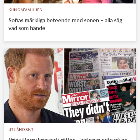
KUNGAFAMILJEN
Sofias märkliga beteende med sonen – alla såg
vad som hände
UTLÄNDSKT
Prins Harry krossad i rätten – riskerar nota på en