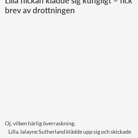
Lilla flickan klädde sig kungligt – fick
brev av drottningen
Norska kungahuset
Danska kungahuset
Spanska kungahuset
Nederländska kungahuset
Belgiska kungahuset
Jordanska kungahuset
Luxemburgska storhertighuset
Japanska kejsarhuset
Thailändska kungahuset
Marockanska kungahuset
Monacos furstehus
Oj, vilken härlig överraskning.
Lilla Jalayne Sutherland klädde upp sig och skickade