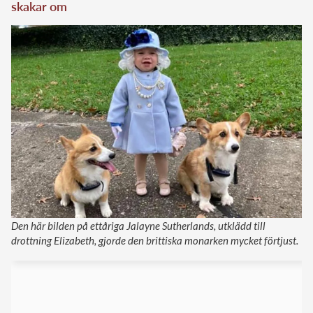
skakar om
Den här bilden på ettåriga Jalayne Sutherlands, utklädd till
drottning Elizabeth, gjorde den brittiska monarken mycket förtjust.