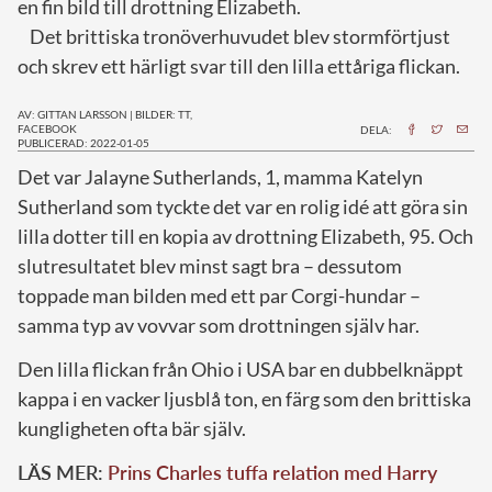
en fin bild till drottning Elizabeth.
Det brittiska tronöverhuvudet blev stormförtjust
och skrev ett härligt svar till den lilla ettåriga flickan.
AV: GITTAN LARSSON
|
BILDER: TT,
FACEBOOK
DELA:
PUBLICERAD: 2022-01-05
D
et var Jalayne Sutherlands, 1, mamma Katelyn
Sutherland som tyckte det var en rolig idé att göra sin
lilla dotter till en kopia av drottning Elizabeth, 95. Och
slutresultatet blev minst sagt bra – dessutom
toppade man bilden med ett par Corgi-hundar –
samma typ av vovvar som drottningen själv har.
Den lilla flickan från Ohio i USA bar en dubbelknäppt
kappa i en vacker ljusblå ton, en färg som den brittiska
kungligheten ofta bär själv.
LÄS MER:
Prins Charles tuffa relation med Harry