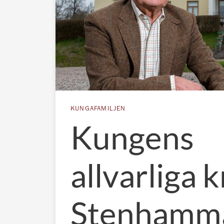
KUNGAFAMILJEN
Kungens
allvarliga k
Stenhamm