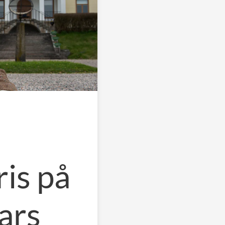
ris på
ars