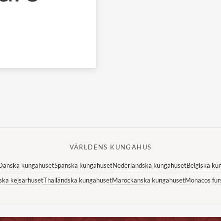
VÄRLDENS KUNGAHUS
Danska kungahuset
Spanska kungahuset
Nederländska kungahuset
Belgiska ku
ska kejsarhuset
Thailändska kungahuset
Marockanska kungahuset
Monacos fur