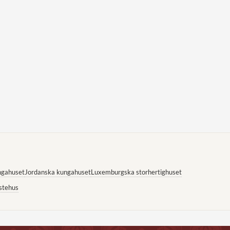
ngahuset
Jordanska kungahuset
Luxemburgska storhertighuset
stehus