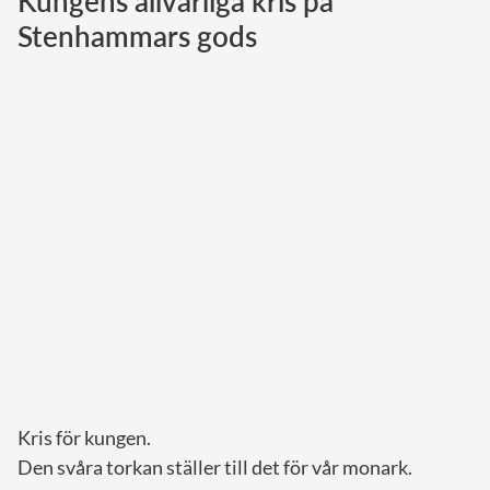
Kungens allvarliga kris på
Stenhammars gods
Norska kungahuset
Danska kungahuset
Spanska kungahuset
Nederländska kungahuset
Belgiska kungahuset
Jordanska kungahuset
Luxemburgska storhertighuset
Japanska kejsarhuset
Thailändska kungahuset
Marockanska kungahuset
Monacos furstehus
Kris för kungen.
Den svåra torkan ställer till det för vår monark.