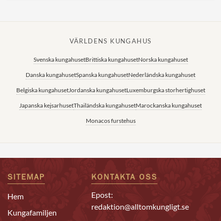
VÄRLDENS KUNGAHUS
Svenska kungahuset
Brittiska kungahuset
Norska kungahuset
Danska kungahuset
Spanska kungahuset
Nederländska kungahuset
Belgiska kungahuset
Jordanska kungahuset
Luxemburgska storhertighuset
Japanska kejsarhuset
Thailändska kungahuset
Marockanska kungahuset
Monacos furstehus
SITEMAP
KONTAKTA OSS
Epost:
Hem
redaktion@alltomkungligt.se
Kungafamiljen