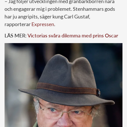
– Jag följer utvecklingen med granbarkborren nära
och engagerar mig i problemet. Stenhammars gods
har ju angripits, säger kung Carl Gustaf,
rapporterar
Expressen
.
LÄS MER:
Victorias svåra dilemma med prins Oscar