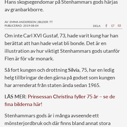
Hans skogsegendomar på Stenhammars gods härjas
av granbarkborre.
AV: EMMA ANDERSSON
|
BILDER: TT
PUBLICERAD: 2019-08-04
DELA:
O
m inte Carl XVI Gustaf, 73, hade varit kung har han
berättat att han hade velat bli bonde. Det är en
illustration av hur viktigt Stenhammars gods utanför
Flen är för vår monark.
Så fort kungen och drottning
Silvia
, 75, har en ledig
helg tillbringar de den gärna på godset som kungen
har arrenderat från staten ända sedan 1965.
LÄS MER:
Prinsessan Christina fyller 75 år – se de
fina bilderna här!
Stenhammars gods är i många avseende ett
mönsterjordbruk och där finns bland annat stora