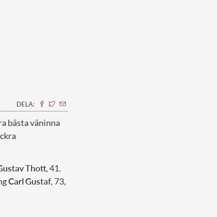
DELA:
lra bästa väninna
ackra
Gustav
Thott
, 41.
ung
Carl
Gustaf
, 73,