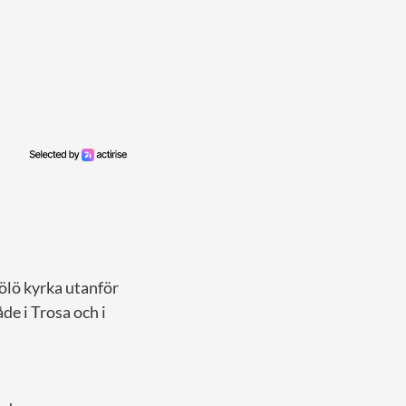
Hölö kyrka utanför
de i Trosa och i