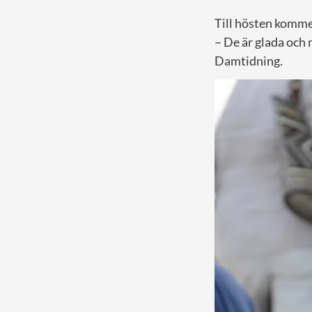
Till hösten komme
– De är glada och
Damtidning.