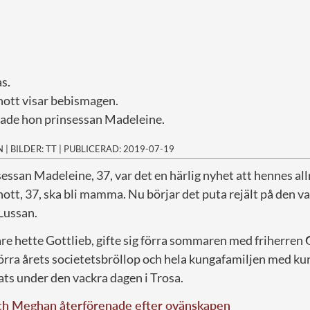
s.
hott visar bebismagen.
ade hon prinsessan Madeleine.
N
|
BILDER: TT
|
PUBLICERAD: 2019-07-19
essan Madeleine, 37, var det en härlig nyhet att hennes al
ott, 37, ska bli mamma. Nu börjar det puta rejält på den v
Lussan.
re hette Gottlieb, gifte sig förra sommaren med friherren
förra årets societetsbröllop och hela kungafamiljen med k
lats under den vackra dagen i Trosa.
ch Meghan återförenade efter ovänskapen