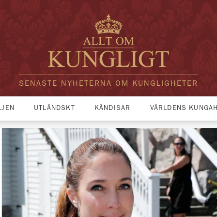
SENASTE NYHETERNA OM KUNGLIGHETER
LJEN
UTLÄNDSKT
KÄNDISAR
VÄRLDENS KUNGA