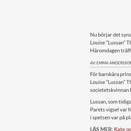
Nu börjar det syna
Louise ”Lussan” T
Häromdagen träff
AV: EMMA ANDERSSO
F
ör barnkära prins
Louise ”Lussan” Th
societetskvinnan 
Lussan, som tidiga
Parets vigsel var 
i spetsen var på p
LÄS MER:
Kate o