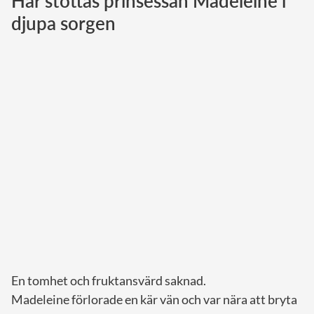
Här stöttas prinsessan Madeleine i
djupa sorgen
Norska kungahuset
Danska kungahuset
Spanska kungahuset
Nederländska kungahuset
Belgiska kungahuset
Jordanska kungahuset
Luxemburgska storhertighuset
Japanska kejsarhuset
Thailändska kungahuset
Marockanska kungahuset
Monacos furstehus
En tomhet och fruktansvärd saknad.
Madeleine förlorade en kär vän och var nära att bryta