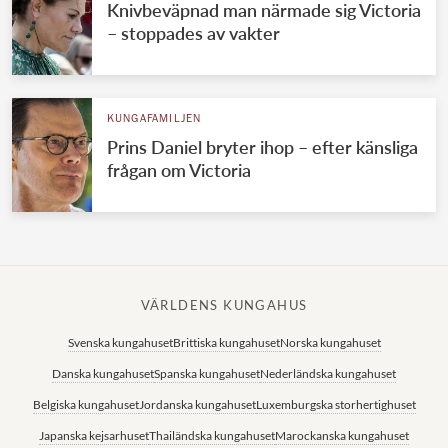
Knivbeväpnad man närmade sig Victoria
– stoppades av vakter
KUNGAFAMILJEN
Prins Daniel bryter ihop – efter känsliga
frågan om Victoria
VÄRLDENS KUNGAHUS
Svenska kungahuset
Brittiska kungahuset
Norska kungahuset
Danska kungahuset
Spanska kungahuset
Nederländska kungahuset
Belgiska kungahuset
Jordanska kungahuset
Luxemburgska storhertighuset
Japanska kejsarhuset
Thailändska kungahuset
Marockanska kungahuset