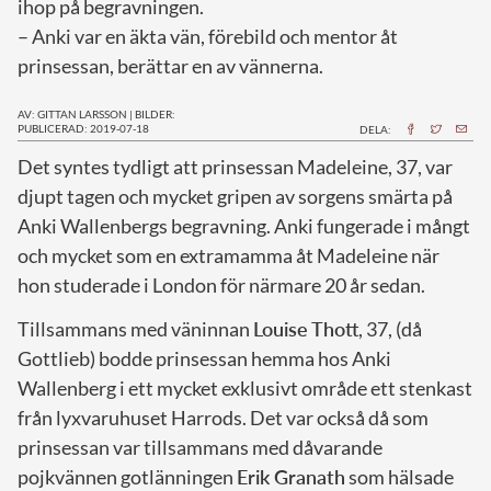
ihop på begravningen.
– Anki var en äkta vän, förebild och mentor åt
prinsessan, berättar en av vännerna.
AV: GITTAN LARSSON
|
BILDER:
PUBLICERAD: 2019-07-18
DELA:
D
et syntes tydligt att prinsessan Madeleine, 37, var
djupt tagen och mycket gripen av sorgens smärta på
Anki Wallenbergs begravning. Anki fungerade i mångt
och mycket som en extramamma åt Madeleine när
hon studerade i London för närmare 20 år sedan.
Tillsammans med väninnan
Louise Thott
, 37, (då
Gottlieb) bodde prinsessan hemma hos Anki
Wallenberg i ett mycket exklusivt område ett stenkast
från lyxvaruhuset Harrods. Det var också då som
prinsessan var tillsammans med dåvarande
pojkvännen gotlänningen
Erik Granath
som hälsade