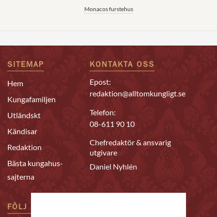
Monacos furstehus
SITEMAP
KONTAKTA OSS
Epost:
Hem
redaktion@alltomkungligt.se
Kungafamiljen
Telefon:
Utländskt
08-611 90 10
Kändisar
Chefredaktör & ansvarig
Redaktion
utgivare
Bästa kungahus-
Daniel Nyhlén
sajterna
FÖLJ OSS