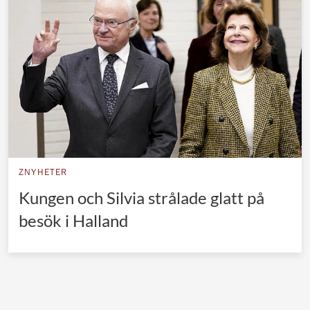
Norska kungahuset
Danska kungahuset
Spanska kungahuset
Nederländska kungahuset
Belgiska kungahuset
Jordanska kungahuset
Luxemburgska storhertighuset
ZNYHETER
Japanska kejsarhuset
Kungen och Silvia strålade glatt på
besök i Halland
Thailändska kungahuset
Marockanska kungahuset
Monacos furstehus