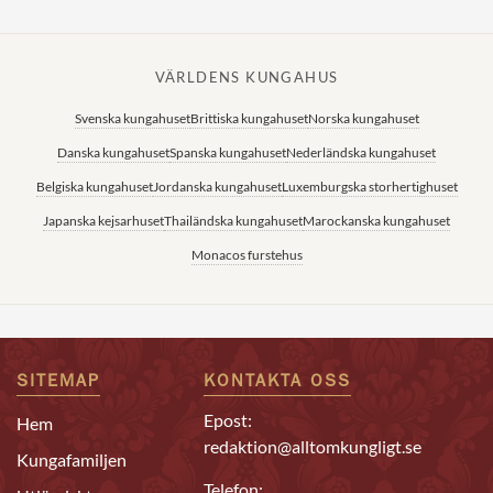
VÄRLDENS KUNGAHUS
Svenska kungahuset
Brittiska kungahuset
Norska kungahuset
Danska kungahuset
Spanska kungahuset
Nederländska kungahuset
Belgiska kungahuset
Jordanska kungahuset
Luxemburgska storhertighuset
Japanska kejsarhuset
Thailändska kungahuset
Marockanska kungahuset
Monacos furstehus
SITEMAP
KONTAKTA OSS
Epost:
Hem
redaktion@alltomkungligt.se
Kungafamiljen
Telefon: