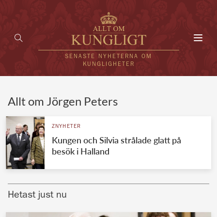
Toggl
navig
SENASTE NYHETERNA OM
KUNGLIGHETER
HEM
Allt om Jörgen Peters
KUNGAFAMILJEN
ZNYHETER
Kungen och Silvia strålade glatt på
UTLÄNDSKT
besök i Halland
KÄNDISAR
VÄRLDENS KUNGAHUS
Hetast just nu
Svenska kungahuset
REDAKTION
Brittiska kungahuset