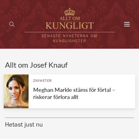
Toggl
navig
SENASTE NYHETERNA OM
KUNGLIGHETER
HEM
Allt om Josef Knauf
KUNGAFAMILJEN
ZNYHETER
Meghan Markle stäms för förtal –
UTLÄNDSKT
riskerar förlora allt
KÄNDISAR
VÄRLDENS KUNGAHUS
Hetast just nu
Svenska kungahuset
REDAKTION
Brittiska kungahuset