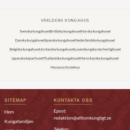
VÄRLDENS KUNGAHUS
Svenska kungahuset
Brittiska kungahuset
Norska kungahuset
Danska kungahuset
Spanska kungahuset
Nederländska kungahuset
Belgiska kungahuset
Jordanska kungahuset
Luxemburgska storhertighuset
Japanska kejsarhuset
Thailändska kungahuset
Marockanska kungahuset
Monacos furstehus
SITEMAP
KONTAKTA OSS
Epost:
Hem
redaktion@alltomkungligt.se
Kungafamiljen
Telefon: