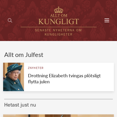
Toggl
navig
SENASTE NYHETERNA OM
KUNGLIGHETER
HEM
Allt om Julfest
KUNGAFAMILJEN
ZNYHETER
Drottning Elizabeth tvingas plötsligt
UTLÄNDSKT
flytta julen
KÄNDISAR
VÄRLDENS KUNGAHUS
Hetast just nu
Svenska kungahuset
REDAKTION
Brittiska kungahuset