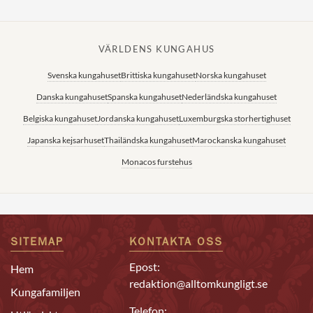
VÄRLDENS KUNGAHUS
Svenska kungahuset
Brittiska kungahuset
Norska kungahuset
Danska kungahuset
Spanska kungahuset
Nederländska kungahuset
Belgiska kungahuset
Jordanska kungahuset
Luxemburgska storhertighuset
Japanska kejsarhuset
Thailändska kungahuset
Marockanska kungahuset
Monacos furstehus
SITEMAP
KONTAKTA OSS
Epost:
Hem
redaktion@alltomkungligt.se
Kungafamiljen
Telefon: