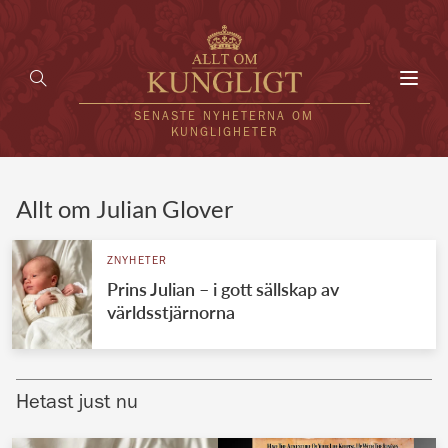
Toggl
navig
SENASTE NYHETERNA OM
KUNGLIGHETER
HEM
Allt om Julian Glover
KUNGAFAMILJEN
ZNYHETER
Prins Julian – i gott sällskap av
UTLÄNDSKT
världsstjärnorna
KÄNDISAR
VÄRLDENS KUNGAHUS
Hetast just nu
Svenska kungahuset
REDAKTION
Brittiska kungahuset