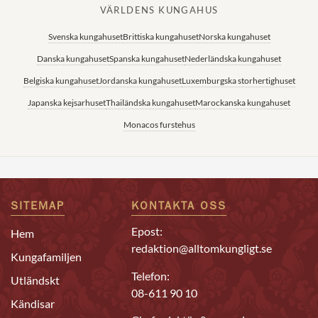
VÄRLDENS KUNGAHUS
Svenska kungahuset
Brittiska kungahuset
Norska kungahuset
Danska kungahuset
Spanska kungahuset
Nederländska kungahuset
Belgiska kungahuset
Jordanska kungahuset
Luxemburgska storhertighuset
Japanska kejsarhuset
Thailändska kungahuset
Marockanska kungahuset
Monacos furstehus
SITEMAP
KONTAKTA OSS
Epost:
Hem
redaktion@alltomkungligt.se
Kungafamiljen
Telefon:
Utländskt
08-611 90 10
Kändisar