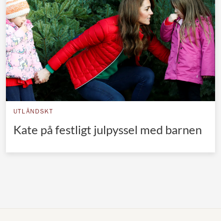
Norska kungahuset
Danska kungahuset
Spanska kungahuset
Nederländska kungahuset
Belgiska kungahuset
Jordanska kungahuset
UTLÄNDSKT
Luxemburgska storhertighuset
Kate på festligt julpyssel med barnen
Japanska kejsarhuset
Thailändska kungahuset
Marockanska kungahuset
Monacos furstehus