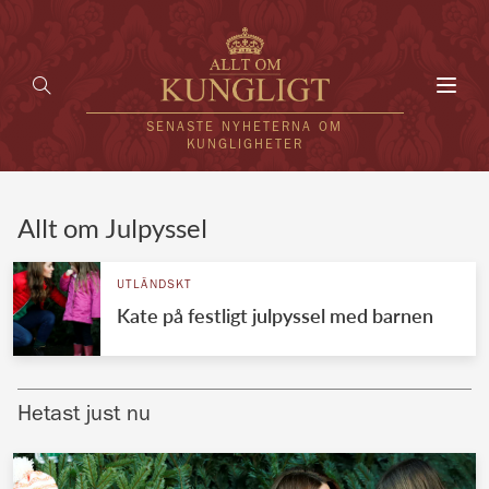
Toggl
navig
SENASTE NYHETERNA OM
KUNGLIGHETER
HEM
Allt om Julpyssel
KUNGAFAMILJEN
UTLÄNDSKT
Kate på festligt julpyssel med barnen
UTLÄNDSKT
KÄNDISAR
Hetast just nu
VÄRLDENS KUNGAHUS
Svenska kungahuset
REDAKTION
Brittiska kungahuset