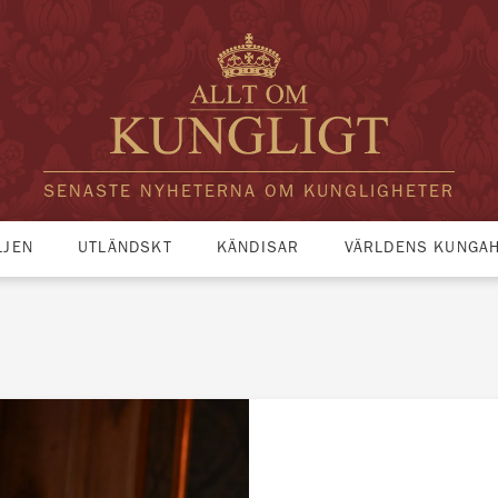
SENASTE NYHETERNA OM KUNGLIGHETER
LJEN
UTLÄNDSKT
KÄNDISAR
VÄRLDENS KUNGA