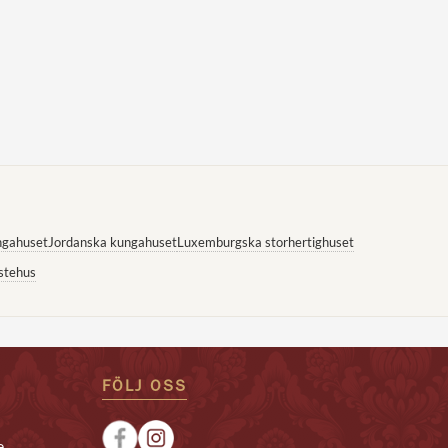
ngahuset
Jordanska kungahuset
Luxemburgska storhertighuset
stehus
FÖLJ OSS
e