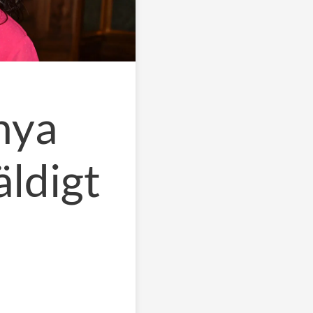
nya
äldigt