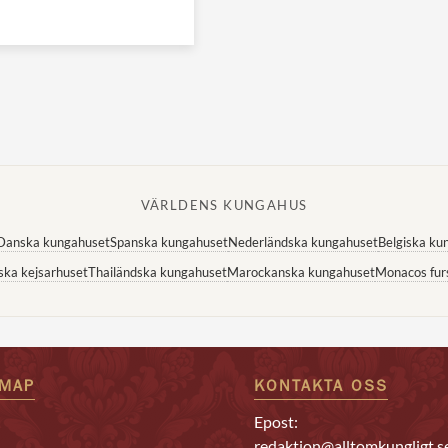
VÄRLDENS KUNGAHUS
Danska kungahuset
Spanska kungahuset
Nederländska kungahuset
Belgiska ku
ska kejsarhuset
Thailändska kungahuset
Marockanska kungahuset
Monacos fur
EMAP
KONTAKTA OSS
Epost:
redaktion@alltomkungligt.s