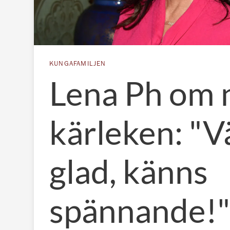
KUNGAFAMILJEN
Lena Ph om 
kärleken: "V
glad, känns
spännande!"