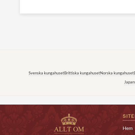
Svenska kungahuset
Brittiska kungahuset
Norska kungahuset
Japan
SIT
Hem