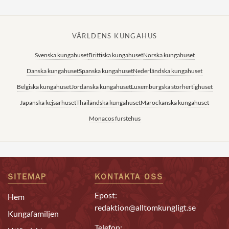
VÄRLDENS KUNGAHUS
Svenska kungahuset
Brittiska kungahuset
Norska kungahuset
Danska kungahuset
Spanska kungahuset
Nederländska kungahuset
Belgiska kungahuset
Jordanska kungahuset
Luxemburgska storhertighuset
Japanska kejsarhuset
Thailändska kungahuset
Marockanska kungahuset
Monacos furstehus
SITEMAP
KONTAKTA OSS
Epost:
Hem
redaktion@alltomkungligt.se
Kungafamiljen
Telefon: