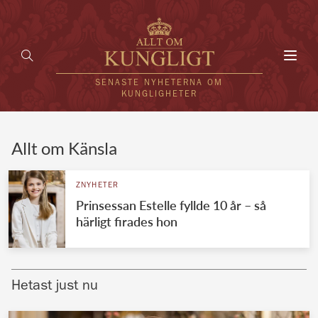
Toggl
navig
SENASTE NYHETERNA OM
KUNGLIGHETER
HEM
Allt om Känsla
KUNGAFAMILJEN
ZNYHETER
Prinsessan Estelle fyllde 10 år – så
UTLÄNDSKT
härligt firades hon
KÄNDISAR
VÄRLDENS KUNGAHUS
Hetast just nu
Svenska kungahuset
REDAKTION
Brittiska kungahuset