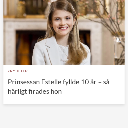
Norska kungahuset
Danska kungahuset
Spanska kungahuset
Nederländska kungahuset
Belgiska kungahuset
Jordanska kungahuset
Luxemburgska storhertighuset
ZNYHETER
Japanska kejsarhuset
Prinsessan Estelle fyllde 10 år – så
härligt firades hon
Thailändska kungahuset
Marockanska kungahuset
Monacos furstehus