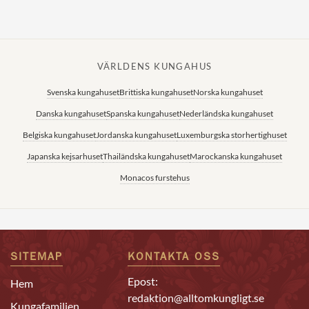
VÄRLDENS KUNGAHUS
Svenska kungahuset
Brittiska kungahuset
Norska kungahuset
Danska kungahuset
Spanska kungahuset
Nederländska kungahuset
Belgiska kungahuset
Jordanska kungahuset
Luxemburgska storhertighuset
Japanska kejsarhuset
Thailändska kungahuset
Marockanska kungahuset
Monacos furstehus
SITEMAP
KONTAKTA OSS
Epost:
Hem
redaktion@alltomkungligt.se
Kungafamiljen