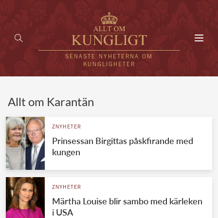
Toggl
navig
SENASTE NYHETERNA OM
KUNGLIGHETER
HEM
Allt om Karantän
KUNGAFAMILJEN
ZNYHETER
Prinsessan Birgittas påskfirande med
UTLÄNDSKT
kungen
KÄNDISAR
VÄRLDENS KUNGAHUS
ZNYHETER
Märtha Louise blir sambo med kärleken
Svenska kungahuset
REDAKTION
i USA
Brittiska kungahuset