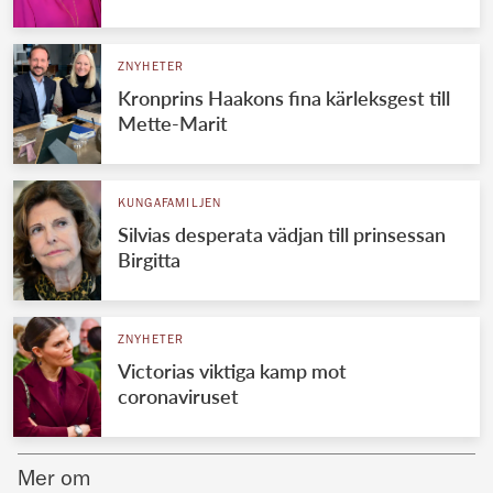
Norska kungahuset
ZNYHETER
Danska kungahuset
Kronprins Haakons fina kärleksgest till
Spanska kungahuset
Mette-Marit
Nederländska kungahuset
Belgiska kungahuset
KUNGAFAMILJEN
Jordanska kungahuset
Silvias desperata vädjan till prinsessan
Birgitta
Luxemburgska storhertighuset
Japanska kejsarhuset
ZNYHETER
Thailändska kungahuset
Victorias viktiga kamp mot
Marockanska kungahuset
coronaviruset
Monacos furstehus
Mer om