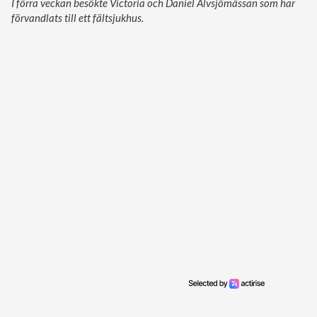
I förra veckan besökte Victoria och Daniel Älvsjömässan som har
förvandlats till ett fältsjukhus.