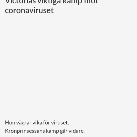
Victorias viktiga kamp mot
coronaviruset
Norska kungahuset
Danska kungahuset
Spanska kungahuset
Nederländska kungahuset
Belgiska kungahuset
Jordanska kungahuset
Luxemburgska storhertighuset
Japanska kejsarhuset
Thailändska kungahuset
Marockanska kungahuset
Monacos furstehus
Hon vägrar vika för viruset.
Kronprinsessans kamp går vidare.