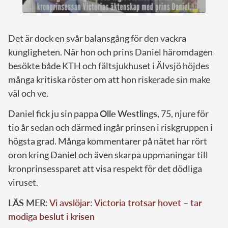
Det är dock en svår balansgång för den vackra
kungligheten. När hon och prins Daniel häromdagen
besökte både KTH och fältsjukhuset i Älvsjö höjdes
många kritiska röster om att hon riskerade sin make
väl och ve.
Daniel fick ju sin pappa
Olle
Westlings
, 75, njure för
tio år sedan och därmed ingår prinsen i riskgruppen i
högsta grad. Många kommentarer på nätet har rört
oron kring Daniel och även skarpa uppmaningar till
kronprinsessparet att visa respekt för det dödliga
viruset.
LÄS MER:
Vi avslöjar: Victoria trotsar hovet – tar
modiga beslut i krisen