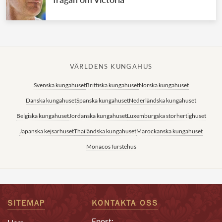
VÄRLDENS KUNGAHUS
Svenska kungahuset
Brittiska kungahuset
Norska kungahuset
Danska kungahuset
Spanska kungahuset
Nederländska kungahuset
Belgiska kungahuset
Jordanska kungahuset
Luxemburgska storhertighuset
Japanska kejsarhuset
Thailändska kungahuset
Marockanska kungahuset
Monacos furstehus
SITEMAP
KONTAKTA OSS
Epost: