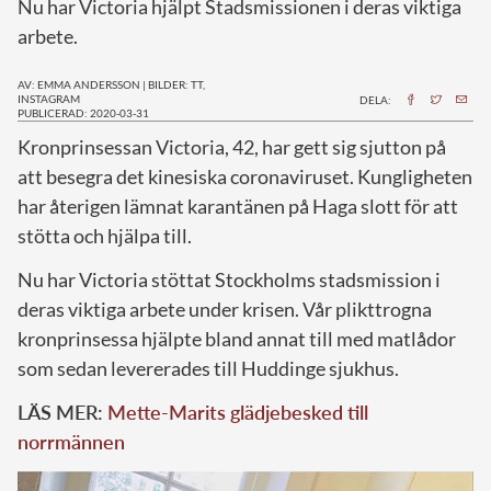
Nu har Victoria hjälpt Stadsmissionen i deras viktiga
arbete.
AV: EMMA ANDERSSON
|
BILDER: TT,
INSTAGRAM
DELA:
PUBLICERAD: 2020-03-31
K
ronprinsessan Victoria, 42, har gett sig sjutton på
att besegra det kinesiska coronaviruset. Kungligheten
har återigen lämnat karantänen på Haga slott för att
stötta och hjälpa till.
Nu har Victoria stöttat Stockholms stadsmission i
deras viktiga arbete under krisen. Vår plikttrogna
kronprinsessa hjälpte bland annat till med matlådor
som sedan levererades till Huddinge sjukhus.
LÄS MER:
Mette-Marits glädjebesked till
norrmännen