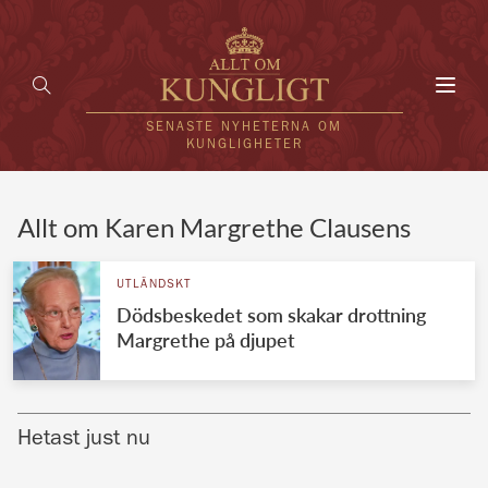
Toggl
navig
SENASTE NYHETERNA OM
KUNGLIGHETER
HEM
Allt om Karen Margrethe Clausens
KUNGAFAMILJEN
UTLÄNDSKT
Dödsbeskedet som skakar drottning
UTLÄNDSKT
Margrethe på djupet
KÄNDISAR
VÄRLDENS KUNGAHUS
Hetast just nu
Svenska kungahuset
REDAKTION
Brittiska kungahuset