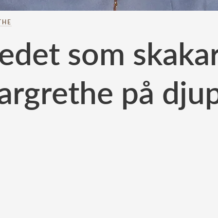
THE
det som skakar
rgrethe på dju