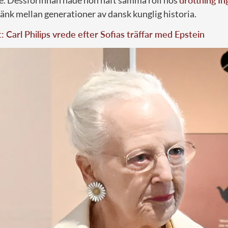
e. Dessförinnan hade hon haft samma roll hos
drottning In
 länk mellan generationer av dansk kunglig historia.
t: Carl Philips vrede efter Sofias träffar med Epstein