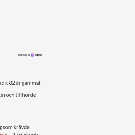
lidit 82 år gammal.
in och tillhörde
ag som krävde