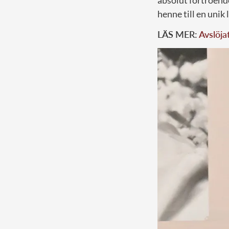
absolut förtroend
henne till en unik
LÄS MER:
Avslöja