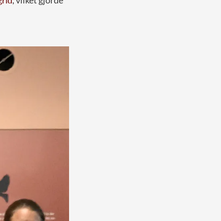
grid
, vilket gjorde