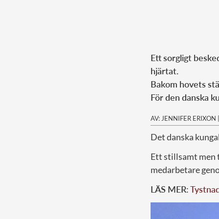
Ett sorgligt beske
hjärtat.
Bakom hovets stän
För den danska ku
AV: JENNIFER ERIXON
Det danska kungah
Ett stillsamt men
medarbetare genom
LÄS MER:
Tystnad