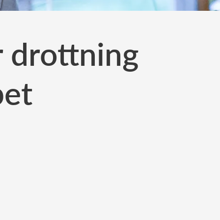
 drottning
pet