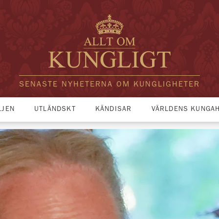
SENASTE NYHETERNA OM KUNGLIGHETER
LJEN
UTLÄNDSKT
KÄNDISAR
VÄRLDENS KUNGA