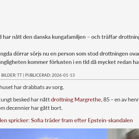
d har nått den danska kungafamiljen – och träffar drottni
gda dörrar sörjs nu en person som stod drottningen ovan
ngligheten kommer förlusten i en tid då mycket redan ha
|
BILDER: TT
|
PUBLICERAD: 2026-01-13
uset har drabbats av sorg.
 tungt besked har nått
drottning Margrethe
, 85 – en av hen
 decennier har gått bort.
en spricker: Sofia träder fram efter Epstein-skandalen