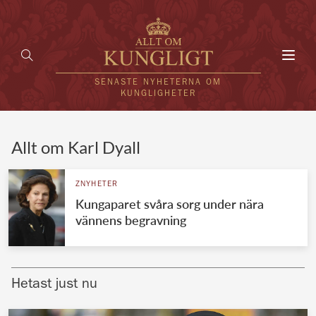
Toggl
navig
SENASTE NYHETERNA OM
KUNGLIGHETER
HEM
Allt om Karl Dyall
KUNGAFAMILJEN
ZNYHETER
Kungaparet svåra sorg under nära
UTLÄNDSKT
vännens begravning
KÄNDISAR
VÄRLDENS KUNGAHUS
Hetast just nu
Svenska kungahuset
REDAKTION
Brittiska kungahuset