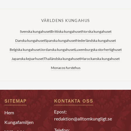
VÄRLDENS KUNGAHUS
Svenska kungahuset
Brittiska kungahuset
Norska kungahuset
Danska kungahuset
Spanska kungahuset
Nederländska kungahuset
Belgiska kungahuset
Jordanska kungahuset
Luxemburgska storhertighuset
Japanska kejsarhuset
Thailändska kungahuset
Marockanska kungahuset
Monacos furstehus
SITEMAP
KONTAKTA OSS
Epost:
Hem
redaktion@alltomkungligt.se
Kungafamiljen
Telefon: