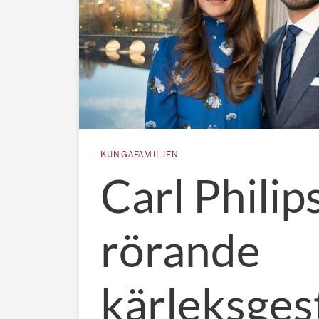
KUNGAFAMILJEN
Carl Philip
rörande
kärleksgest 