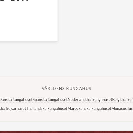
VÄRLDENS KUNGAHUS
Danska kungahuset
Spanska kungahuset
Nederländska kungahuset
Belgiska ku
ska kejsarhuset
Thailändska kungahuset
Marockanska kungahuset
Monacos fur