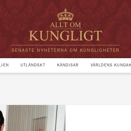
SENASTE NYHETERNA OM KUNGLIGHETER
LJEN
UTLÄNDSKT
KÄNDISAR
VÄRLDENS KUNGA