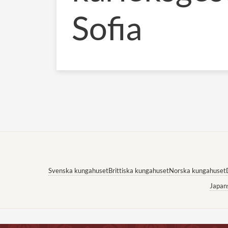
Sofia
Svenska kungahuset
Brittiska kungahuset
Norska kungahuset
Japan