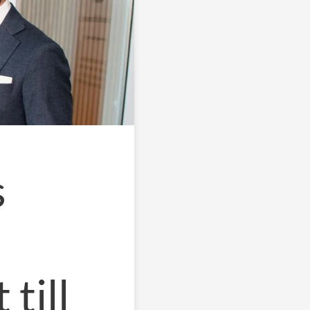
s
till