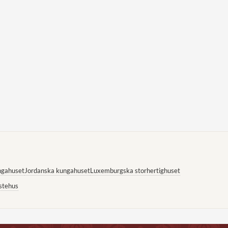
ngahuset
Jordanska kungahuset
Luxemburgska storhertighuset
stehus