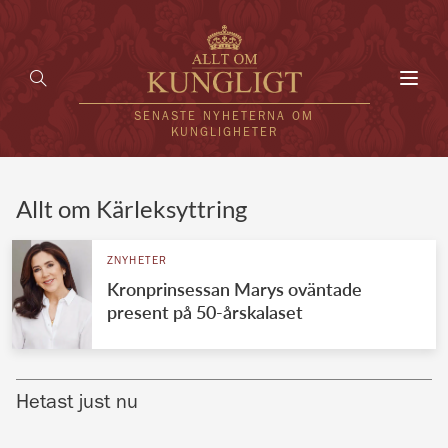
Toggl
navig
SENASTE NYHETERNA OM
KUNGLIGHETER
HEM
Allt om Kärleksyttring
KUNGAFAMILJEN
ZNYHETER
Kronprinsessan Marys oväntade
UTLÄNDSKT
present på 50-årskalaset
KÄNDISAR
VÄRLDENS KUNGAHUS
Hetast just nu
Svenska kungahuset
REDAKTION
Brittiska kungahuset