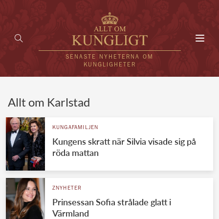
Toggl
navig
SENASTE NYHETERNA OM
KUNGLIGHETER
HEM
Allt om Karlstad
KUNGAFAMILJEN
KUNGAFAMILJEN
Kungens skratt när Silvia visade sig på
UTLÄNDSKT
röda mattan
KÄNDISAR
VÄRLDENS KUNGAHUS
ZNYHETER
Prinsessan Sofia strålade glatt i
Svenska kungahuset
REDAKTION
Värmland
Brittiska kungahuset