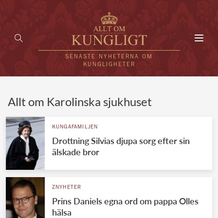
Toggl
navig
SENASTE NYHETERNA OM
KUNGLIGHETER
HEM
Allt om Karolinska sjukhuset
KUNGAFAMILJEN
KUNGAFAMILJEN
Drottning Silvias djupa sorg efter sin
UTLÄNDSKT
älskade bror
KÄNDISAR
VÄRLDENS KUNGAHUS
ZNYHETER
Prins Daniels egna ord om pappa Olles
Svenska kungahuset
REDAKTION
hälsa
Brittiska kungahuset