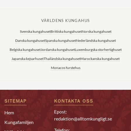
VÄRLDENS KUNGAHUS
Svenska kungahuset
Brittiska kungahuset
Norska kungahuset
Danska kungahuset
Spanska kungahuset
Nederländska kungahuset
Belgiska kungahuset
Jordanska kungahuset
Luxemburgska storhertighuset
Japanska kejsarhuset
Thailändska kungahuset
Marockanska kungahuset
Monacos furstehus
SITEMAP
KONTAKTA OSS
Epost:
Hem
redaktion@alltomkungligt.se
Kungafamiljen
Telefon: