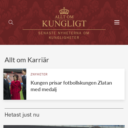
Toggl
navig
SENASTE NYHETERNA OM
KUNGLIGHETER
HEM
Allt om Karriär
KUNGAFAMILJEN
ZNYHETER
Kungen prisar fotbollskungen Zlatan
UTLÄNDSKT
med medalj
KÄNDISAR
VÄRLDENS KUNGAHUS
Hetast just nu
Svenska kungahuset
REDAKTION
Brittiska kungahuset