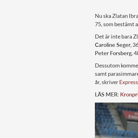
Nu ska Zlatan Ibra
75, som bestämt a
Det är inte bara Z
Caroline Seger,
36
Peter Forsberg
, 
Dessutom kommer o
samt parasimmar
år, skriver
Expres
LÄS MER:
Kronpri