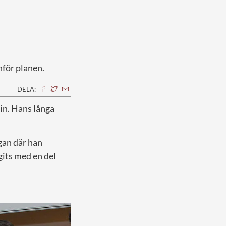
nför planen.
DELA:
sin. Hans långa
igan där han
gits med en del