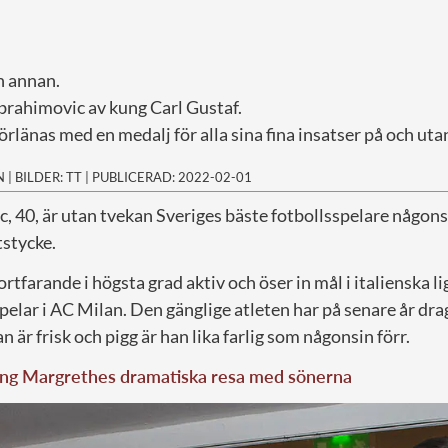
 en annan.
Ibrahimovic av kung Carl Gustaf.
örlänas med en medalj för alla sina fina insatser på och uta
N
|
BILDER: TT
|
PUBLICERAD: 2022-02-01
c, 40, är utan tvekan Sveriges bäste fotbollsspelare någon
tstycke.
tfarande i högsta grad aktiv och öser in mål i italienska l
elar i AC Milan. Den gänglige atleten har på senare år dra
 är frisk och pigg är han lika farlig som någonsin förr.
ing Margrethes dramatiska resa med sönerna