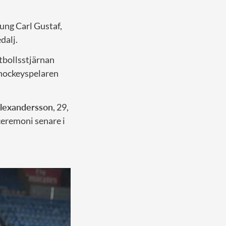
kung Carl Gustaf,
dalj.
otbollsstjärnan
ishockeyspelaren
lexandersson
, 29,
 ceremoni senare i