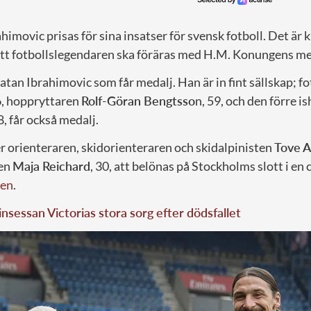
himovic prisas för sina insatser för svensk fotboll. Det är 
tt fotbollslegendaren ska föräras med H.M. Konungens me
latan Ibrahimovic som får medalj. Han är in fint sällskap; f
, hoppryttaren
Rolf-Göran Bengtsso
n, 59, och den förre 
48, får också medalj.
rienteraren, skidorienteraren och skidalpinisten
Tove A
en
Maja Reichard
, 30, att belönas på Stockholms slott i en
sen
.
nsessan Victorias stora sorg efter dödsfallet