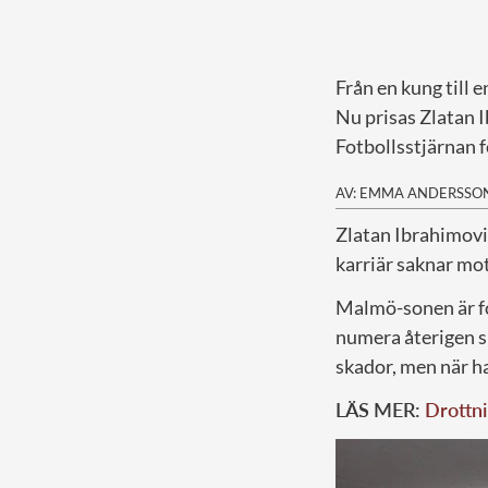
Från en kung till
Nu prisas Zlatan 
Fotbollsstjärnan f
AV: EMMA ANDERSSO
Z
latan Ibrahimovi
karriär saknar mo
Malmö-sonen är for
numera återigen sp
skador, men när han
LÄS MER:
Drottn