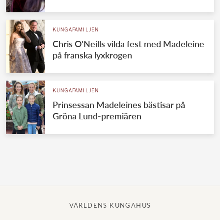
Norska kungahuset
KUNGAFAMILJEN
Danska kungahuset
Chris O'Neills vilda fest med Madeleine
Spanska kungahuset
på franska lyxkrogen
Nederländska kungahuset
Belgiska kungahuset
KUNGAFAMILJEN
Jordanska kungahuset
Prinsessan Madeleines bästisar på
Gröna Lund-premiären
Luxemburgska storhertighuset
Japanska kejsarhuset
Thailändska kungahuset
Marockanska kungahuset
Monacos furstehus
VÄRLDENS KUNGAHUS