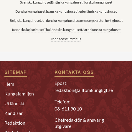
Svenska kungahuset
Brittiska kungahuset
Norska kungahuset
Danska kungahuset
Spanska kungahuset
Nederländska kungahuset
Belgiska kungahuset
Jordanska kungahuset
Luxemburgska storhertighuset
Japanska kejsarhuset
Thailändska kungahuset
Marockanska kungahuset
Monacos furstehus
SITEMAP
KONTAKTA OSS
Epost:
Hem
redaktion@alltomkungligt.se
Kungafamiljen
Telefon:
Utländskt
08-611 90 10
Kändisar
Chefredaktör & ansvarig
Redaktion
utgivare