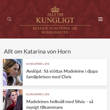
Toggl
navig
SENASTE NYHETERNA OM
KUNGLIGHETER
HEM
Allt om Katarina von Horn
KUNGAFAMILJEN
KUNGAFAMILJEN
Avslöjat: Så stöttas Madeleine i djupa
UTLÄNDSKT
familjekrisen med Chris
KÄNDISAR
VÄRLDENS KUNGAHUS
KUNGAFAMILJEN
Madeleines helkväll med Silvia – så
Svenska kungahuset
REDAKTION
mysigt tillsammans
Brittiska kungahuset