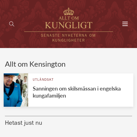
Toggl
navig
SENASTE NYHETERNA OM
KUNGLIGHETER
HEM
Allt om Kensington
KUNGAFAMILJEN
UTLÄNDSKT
Sanningen om skilsmässan i engelska
UTLÄNDSKT
kungafamiljen
KÄNDISAR
VÄRLDENS KUNGAHUS
Hetast just nu
Svenska kungahuset
REDAKTION
Brittiska kungahuset