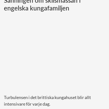
Sanningen om skilsmässan i
engelska kungafamiljen
Norska kungahuset
Danska kungahuset
Spanska kungahuset
Nederländska kungahuset
Belgiska kungahuset
Jordanska kungahuset
Luxemburgska storhertighuset
Japanska kejsarhuset
Thailändska kungahuset
Marockanska kungahuset
Monacos furstehus
Turbulensen i det brittiska kungahuset blir allt
intensivare för varje dag.