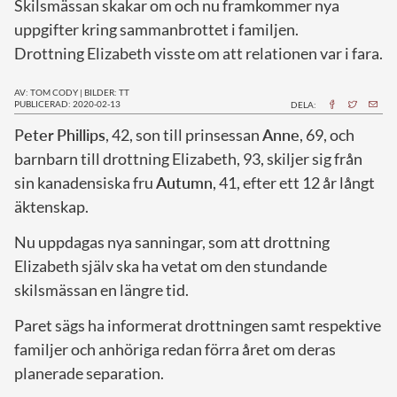
Skilsmässan skakar om och nu framkommer nya
uppgifter kring sammanbrottet i familjen.
Drottning Elizabeth visste om att relationen var i fara.
AV: TOM CODY
|
BILDER: TT
PUBLICERAD: 2020-02-13
DELA:
P
eter
Phillips
, 42, son till prinsessan
Anne
, 69, och
barnbarn till drottning Elizabeth, 93, skiljer sig från
sin kanadensiska fru
Autumn
, 41, efter ett 12 år långt
äktenskap.
Nu uppdagas nya sanningar, som att drottning
Elizabeth själv ska ha vetat om den stundande
skilsmässan en längre tid.
Paret sägs ha informerat drottningen samt respektive
familjer och anhöriga redan förra året om deras
planerade separation.