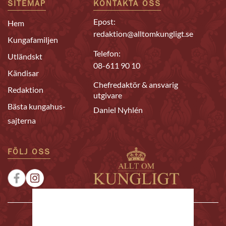
SITEMAP
KONTAKTA OSS
Epost:
Hem
redaktion@alltomkungligt.se
Kungafamiljen
Telefon:
Utländskt
08-611 90 10
Kändisar
Chefredaktör & ansvarig
Redaktion
utgivare
Bästa kungahus-
Daniel Nyhlén
sajterna
FÖLJ OSS
|
|
Sponsrat
Tipsa oss
Annonsera