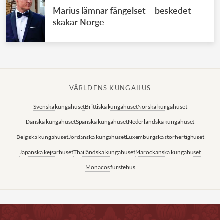
Marius lämnar fängelset – beskedet
skakar Norge
VÄRLDENS KUNGAHUS
Svenska kungahuset
Brittiska kungahuset
Norska kungahuset
Danska kungahuset
Spanska kungahuset
Nederländska kungahuset
Belgiska kungahuset
Jordanska kungahuset
Luxemburgska storhertighuset
Japanska kejsarhuset
Thailändska kungahuset
Marockanska kungahuset
Monacos furstehus