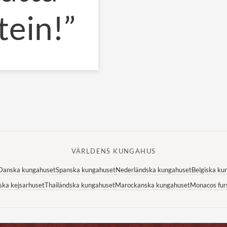
tein!”
VÄRLDENS KUNGAHUS
Danska kungahuset
Spanska kungahuset
Nederländska kungahuset
Belgiska ku
ska kejsarhuset
Thailändska kungahuset
Marockanska kungahuset
Monacos fur