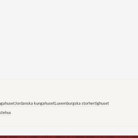
ngahuset
Jordanska kungahuset
Luxemburgska storhertighuset
stehus