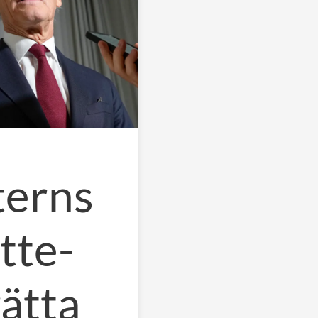
terns
tte-
rätta