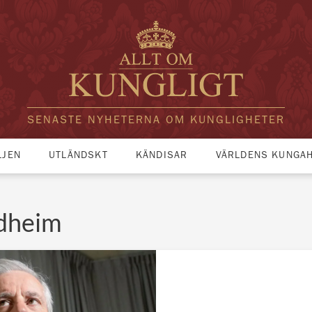
SENASTE NYHETERNA OM KUNGLIGHETER
LJEN
UTLÄNDSKT
KÄNDISAR
VÄRLDENS KUNGA
adheim