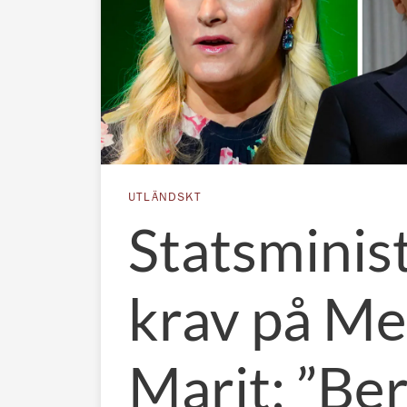
UTLÄNDSKT
Statsminis
krav på Me
Marit: ”Be