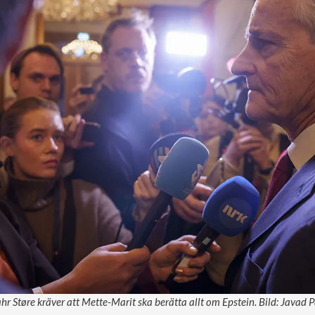
hr Støre kräver att Mette-Marit ska berätta allt om Epstein. Bild: Javad