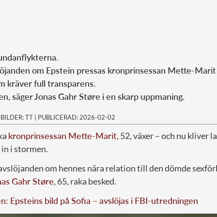
 undanflykterna.
slöjanden om Epstein pressas kronprinsessan Mette-Marit
m kräver full transparens.
en, säger Jonas Gahr Støre i en skarp uppmaning.
|
BILDER: TT
|
PUBLICERAD: 2026-02-02
ska
kronprinsessan Mette-Marit
, 52, växer – och nu kliver 
 in i stormen.
 avslöjanden om hennes nära relation till den dömde sexfö
nas Gahr Støre
, 65, raka besked.
: Epsteins bild på Sofia – avslöjas i FBI-utredningen