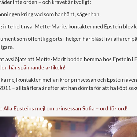
äder inte orden – och kravet är tydligt:
anningen kring vad som har hänt, säger han.
ig inte helt nya. Mette-Marits kontakter med Epstein blev
ment som offentliggjorts i helgen har blåst liv i affären på
digare.
t avslöjats att
Mette-Marit bodde hemma hos Epstein
i 
 den här spännande artikeln!
 ska mejlkontakten mellan kronprinsessan och Epstein även 
011 – alltså flera år efter att han dömts för att ha köpt sex
t: Alla Epsteins mejl om prinsessan Sofia – ord för ord!