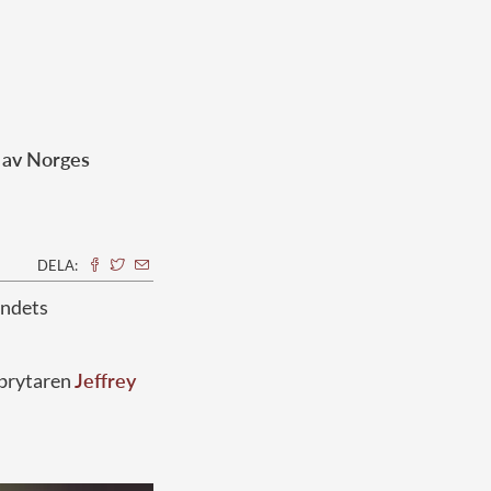
 av Norges
DELA:
landets
rbrytaren
Jeffrey