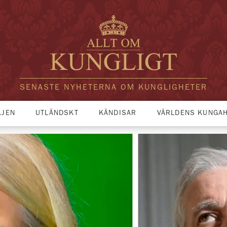
SENASTE NYHETERNA OM KUNGLIGHETER
LJEN
UTLÄNDSKT
KÄNDISAR
VÄRLDENS KUNGA