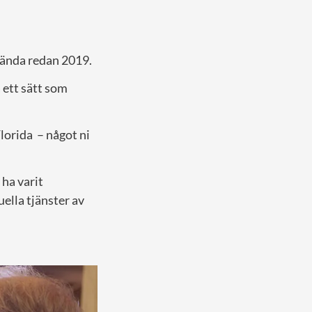
 kända redan 2019.
 ett sätt som
Florida – något ni
ha varit
uella tjänster av