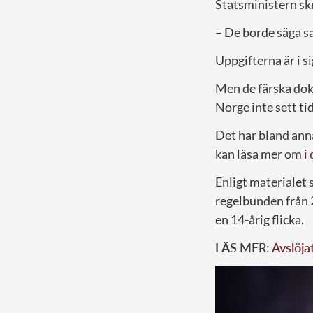
Statsministern skr
– De borde säga s
Uppgifterna är i s
Men de färska doku
Norge inte sett ti
Det har bland anna
kan läsa mer om
i
Enligt materialet
regelbunden från 2
en 14-årig flicka.
LÄS MER:
Avslöja