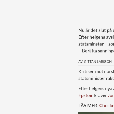
Nu är det slut på
Efter helgens av
statsminster – so
– Berätta sanning
AV: GITTAN LARSSON
Kritiken mot nor
statsminister rakt
Efter helgens nya
Epstein
kräver
Jo
LÄS MER:
Chocken