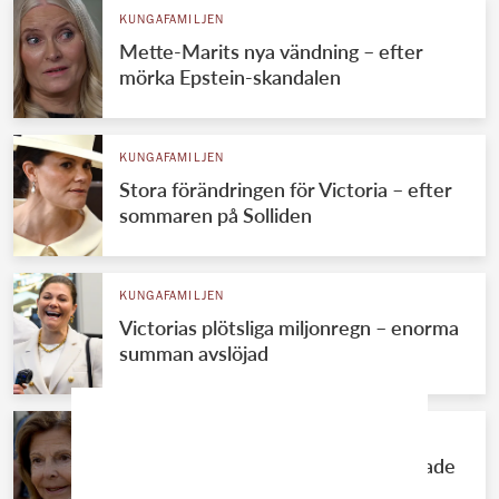
KUNGAFAMILJEN
Mette-Marits nya vändning – efter
mörka Epstein-skandalen
KUNGAFAMILJEN
Stora förändringen för Victoria – efter
sommaren på Solliden
KUNGAFAMILJEN
Victorias plötsliga miljonregn – enorma
summan avslöjad
KUNGAFAMILJEN
Silvias hemliga shoppingtur – handlade
till alla nio barnbarnen