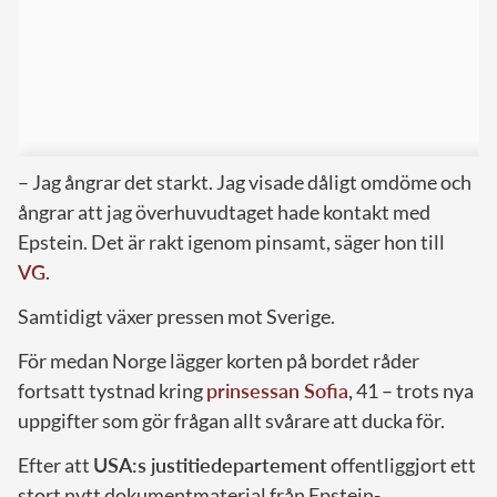
– Jag ångrar det starkt. Jag visade dåligt omdöme och
ångrar att jag överhuvudtaget hade kontakt med
Epstein. Det är rakt igenom pinsamt, säger hon till
VG
.
Samtidigt växer pressen mot Sverige.
För medan Norge lägger korten på bordet råder
fortsatt tystnad kring
prinsessan Sofia
,
41 – trots nya
uppgifter som gör frågan allt svårare att ducka för.
Efter att
USA:s justitiedepartement
offentliggjort ett
stort nytt dokumentmaterial från Epstein-