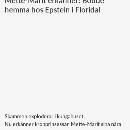
Mette-Marit erkänner: Bodde
hemma hos Epstein i Florida!
Norska kungahuset
Danska kungahuset
Spanska kungahuset
Nederländska kungahuset
Belgiska kungahuset
Jordanska kungahuset
Luxemburgska storhertighuset
Japanska kejsarhuset
Thailändska kungahuset
Marockanska kungahuset
Monacos furstehus
Skammen exploderar i kungahuset.
Nu erkänner kronprinsessan Mette-Marit sina nära