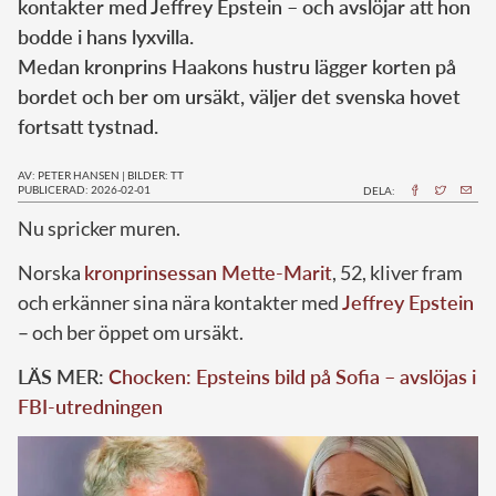
kontakter med Jeffrey Epstein – och avslöjar att hon
bodde i hans lyxvilla.
Medan kronprins Haakons hustru lägger korten på
bordet och ber om ursäkt, väljer det svenska hovet
fortsatt tystnad.
AV: PETER HANSEN
|
BILDER: TT
PUBLICERAD: 2026-02-01
DELA:
Nu spricker muren.
Norska
kronprinsessan Mette-Marit
, 52, kliver fram
och erkänner sina nära kontakter med
Jeffrey Epstein
– och ber öppet om ursäkt.
LÄS MER:
Chocken: Epsteins bild på Sofia – avslöjas i
FBI-utredningen