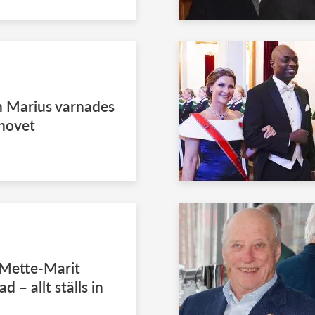
h Marius varnades
 hovet
 Mette-Marit
ad – allt ställs in