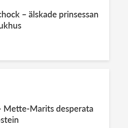
chock – älskade prinsessan
sjukhus
– Mette-Marits desperata
pstein