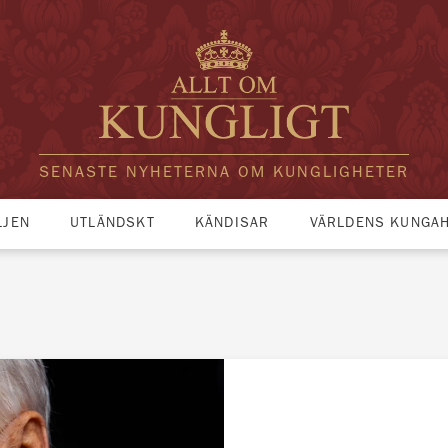
SENASTE NYHETERNA OM KUNGLIGHETER
LJEN
UTLÄNDSKT
KÄNDISAR
VÄRLDENS KUNGA