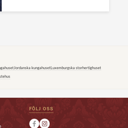
ngahuset
Jordanska kungahuset
Luxemburgska storhertighuset
stehus
FÖLJ OSS
e