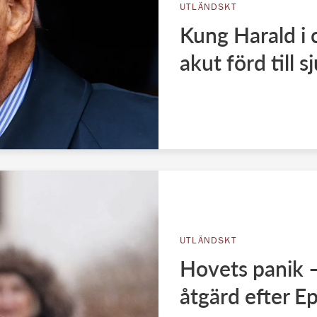
UTLÄNDSKT
Kung Harald i 
akut förd till 
UTLÄNDSKT
Hovets panik 
åtgärd efter E