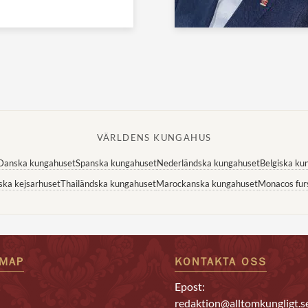
VÄRLDENS KUNGAHUS
Danska kungahuset
Spanska kungahuset
Nederländska kungahuset
Belgiska ku
ska kejsarhuset
Thailändska kungahuset
Marockanska kungahuset
Monacos fur
EMAP
KONTAKTA OSS
Epost:
redaktion@alltomkungligt.s