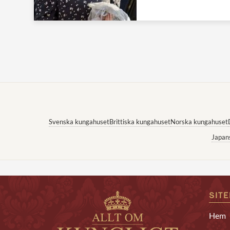
Svenska kungahuset
Brittiska kungahuset
Norska kungahuset
Japan
SIT
Hem